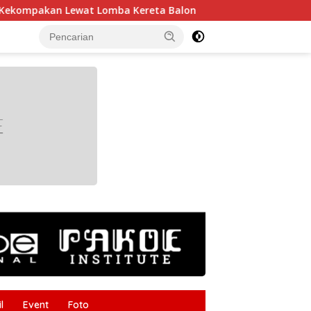
mba Kereta Balon
Gudang Gergaji Kayu di Tanggumong 
tutup
l
Event
Foto