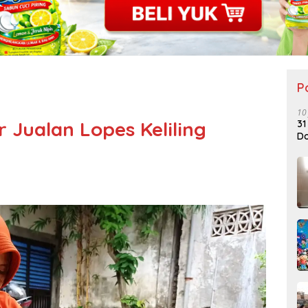
P
10
r Jualan Lopes Keliling
31
Do