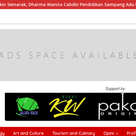
Wanita Cabdin Pendidikan Sampang Adu Kekompakan Lewat Lo
gy
Art and Culture
Tourism and Culinary
Opini
Profi