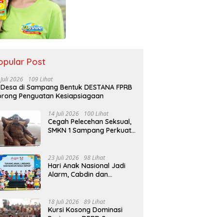
opular Post
 Juli 2026
109 Lihat
 Desa di Sampang Bentuk DESTANA FPRB
rong Penguatan Kesiapsiagaan
14 Juli 2026
100 Lihat
Cegah Pelecehan Seksual,
SMKN 1 Sampang Perkuat
Pendidikan Karakter Sejak
MPLS
23 Juli 2026
98 Lihat
Hari Anak Nasional Jadi
Alarm, Cabdin dan
Kemenag Sampang
Perkuat Pencegahan
Kekerasan Seksual Anak
18 Juli 2026
89 Lihat
Kursi Kosong Dominasi