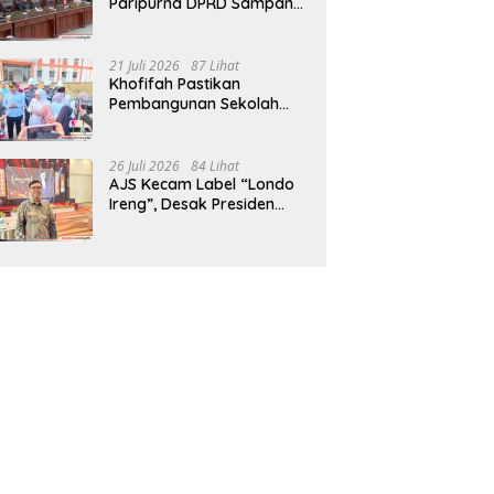
Paripurna DPRD Sampang,
Sidang Tertunda
21 Juli 2026
87 Lihat
Khofifah Pastikan
Pembangunan Sekolah
Rakyat Terpadu Sampang
Siap Cetak Generasi
Indonesia Emas
26 Juli 2026
84 Lihat
AJS Kecam Label “Londo
Ireng”, Desak Presiden
Prabowo Minta Maaf