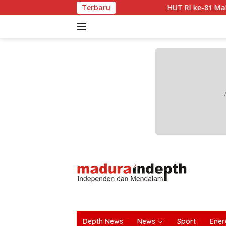
Langsung
Terbaru
HUT RI ke-81 Makin Semarak, Dharma 
ke
konten
tutup
Depth News
News
Sport
Ener