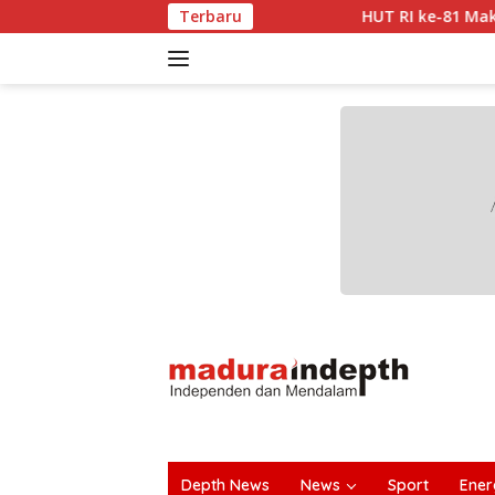
Langsung
HUT RI ke-81 Makin Semarak, Dharma W
Terbaru
ke
konten
tutup
Depth News
News
Sport
Ener