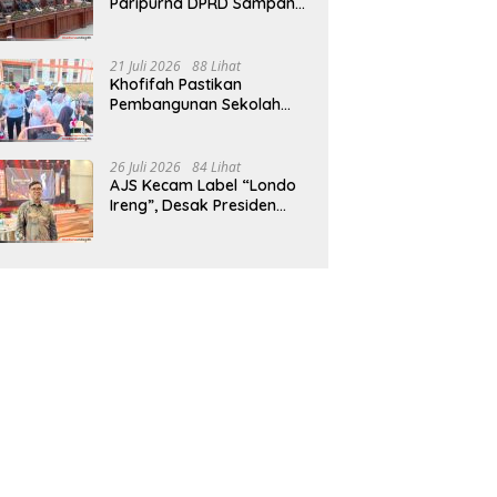
Paripurna DPRD Sampang,
Sidang Tertunda
21 Juli 2026
88 Lihat
Khofifah Pastikan
Pembangunan Sekolah
Rakyat Terpadu Sampang
Siap Cetak Generasi
Indonesia Emas
26 Juli 2026
84 Lihat
AJS Kecam Label “Londo
Ireng”, Desak Presiden
Prabowo Minta Maaf