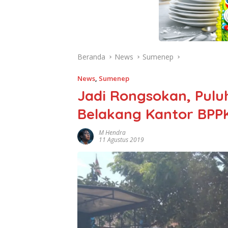
Beranda
News
Sumenep
News
,
Sumenep
Jadi Rongsokan, Pulu
Belakang Kantor BP
M Hendra
11 Agustus 2019