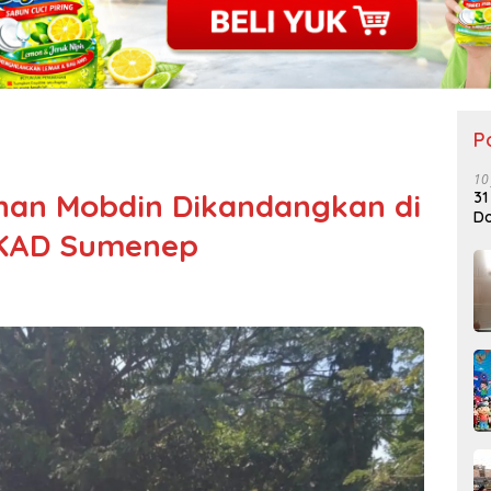
P
10
han Mobdin Dikandangkan di
31
Do
PKAD Sumenep