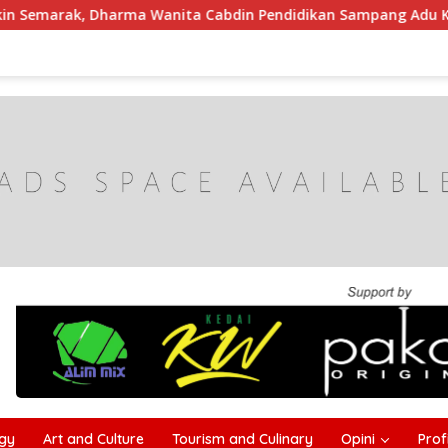
anita Cabdin Pendidikan Sampang Adu Kekompakan Lewat Lomb
gy
Art and Culture
Tourism and Culinary
Opini
Profi