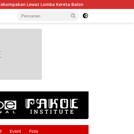
a Kereta Balon
Gudang Gergaji Kayu di Tanggumong S
tutup
l
Event
Foto