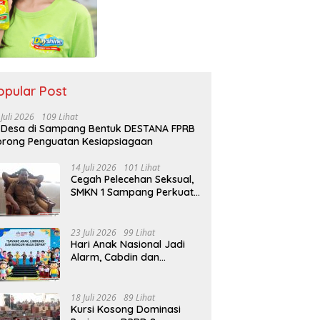
opular Post
 Juli 2026
109 Lihat
 Desa di Sampang Bentuk DESTANA FPRB
rong Penguatan Kesiapsiagaan
14 Juli 2026
101 Lihat
Cegah Pelecehan Seksual,
SMKN 1 Sampang Perkuat
Pendidikan Karakter Sejak
MPLS
23 Juli 2026
99 Lihat
Hari Anak Nasional Jadi
Alarm, Cabdin dan
Kemenag Sampang
Perkuat Pencegahan
Kekerasan Seksual Anak
18 Juli 2026
89 Lihat
Kursi Kosong Dominasi