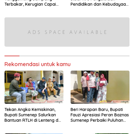
Terbakar, Kerugian Capai
Pendidikan dan Kebudayaan
Rp55 Juta
di Kabupaten Sumenep
Rekomendasi untuk kamu
Tekan Angka Kemiskinan,
Beri Harapan Baru, Bupati
Bupati Sumenep Salurkan
Fauzi Apresiasi Peran Baznas
Bantuan RTLH di Lenteng dan
Sumenep Perbaiki Puluhan
Ganding
Rumah Tak Layak Huni