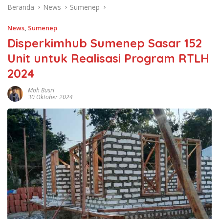
Beranda
News
Sumenep
News
,
Sumenep
Disperkimhub Sumenep Sasar 152
Unit untuk Realisasi Program RTLH
2024
Moh Busri
30 Oktober 2024