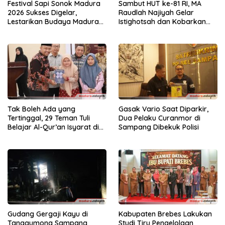
Festival Sapi Sonok Madura
Sambut HUT ke-81 RI, MA
2026 Sukses Digelar,
Raudlah Najiyah Gelar
Lestarikan Budaya Madura
Istighotsah dan Kobarkan
dan Gerakkan Ekonomi
Semangat Nasionalisme
Lokal
Siswa
Tak Boleh Ada yang
Gasak Vario Saat Diparkir,
Tertinggal, 29 Teman Tuli
Dua Pelaku Curanmor di
Belajar Al-Qur’an Isyarat di
Sampang Dibekuk Polisi
Sampang
Gudang Gergaji Kayu di
Kabupaten Brebes Lakukan
Tanggumong Sampang
Studi Tiru Pengelolaan