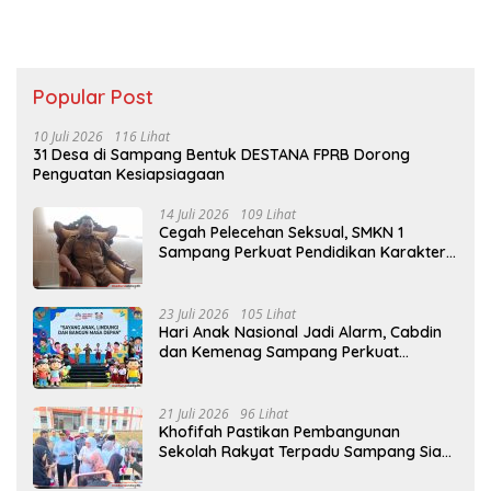
Popular Post
10 Juli 2026
116 Lihat
31 Desa di Sampang Bentuk DESTANA FPRB Dorong
Penguatan Kesiapsiagaan
14 Juli 2026
109 Lihat
Cegah Pelecehan Seksual, SMKN 1
Sampang Perkuat Pendidikan Karakter
Sejak MPLS
23 Juli 2026
105 Lihat
Hari Anak Nasional Jadi Alarm, Cabdin
dan Kemenag Sampang Perkuat
Pencegahan Kekerasan Seksual Anak
21 Juli 2026
96 Lihat
Khofifah Pastikan Pembangunan
Sekolah Rakyat Terpadu Sampang Siap
Cetak Generasi Indonesia Emas