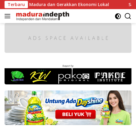
Langsung
ya Madura dan Gerakkan Ekonomi Lokal
Terbaru
Sambut HUT ke-8
ke
konten