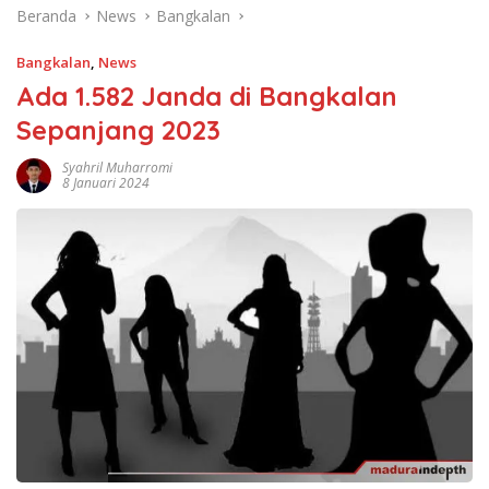
Beranda
News
Bangkalan
Bangkalan
,
News
Ada 1.582 Janda di Bangkalan
Sepanjang 2023
Syahril Muharromi
8 Januari 2024