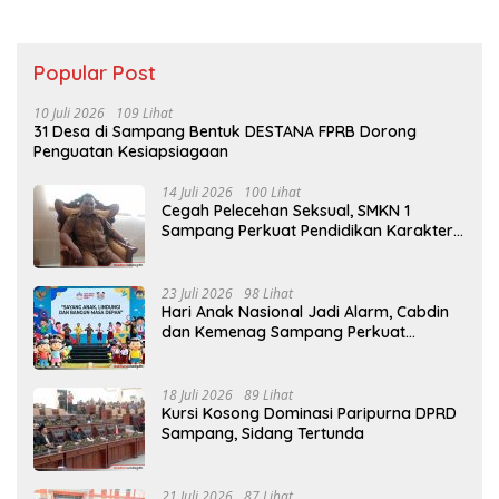
Popular Post
10 Juli 2026
109 Lihat
31 Desa di Sampang Bentuk DESTANA FPRB Dorong
Penguatan Kesiapsiagaan
14 Juli 2026
100 Lihat
Cegah Pelecehan Seksual, SMKN 1
Sampang Perkuat Pendidikan Karakter
Sejak MPLS
23 Juli 2026
98 Lihat
Hari Anak Nasional Jadi Alarm, Cabdin
dan Kemenag Sampang Perkuat
Pencegahan Kekerasan Seksual Anak
18 Juli 2026
89 Lihat
Kursi Kosong Dominasi Paripurna DPRD
Sampang, Sidang Tertunda
21 Juli 2026
87 Lihat