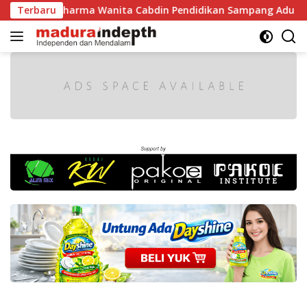
Langsung
, Dharma Wanita Cabdin Pendidikan Sampang Adu Kekompakan
Terbaru
ke
konten