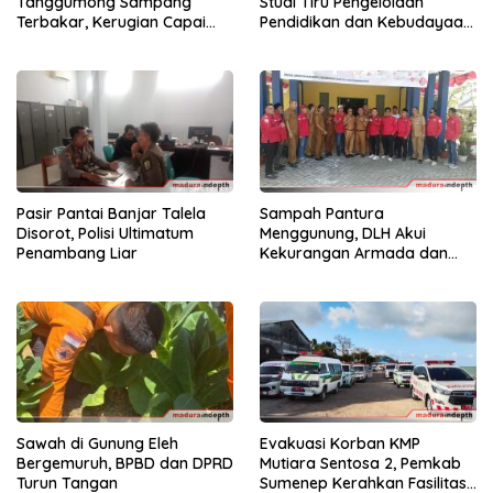
Tanggumong Sampang
Studi Tiru Pengelolaan
Terbakar, Kerugian Capai
Pendidikan dan Kebudayaan
Rp55 Juta
di Kabupaten Sumenep
Pasir Pantai Banjar Talela
Sampah Pantura
Disorot, Polisi Ultimatum
Menggunung, DLH Akui
Penambang Liar
Kekurangan Armada dan
Tenaga
Sawah di Gunung Eleh
Evakuasi Korban KMP
Bergemuruh, BPBD dan DPRD
Mutiara Sentosa 2, Pemkab
Turun Tangan
Sumenep Kerahkan Fasilitas