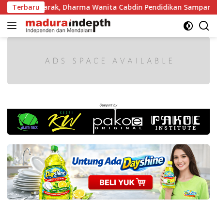
Langsung
 Semarak, Dharma Wanita Cabdin Pendidikan Sampang Adu Ke
Terbaru
ke
konten