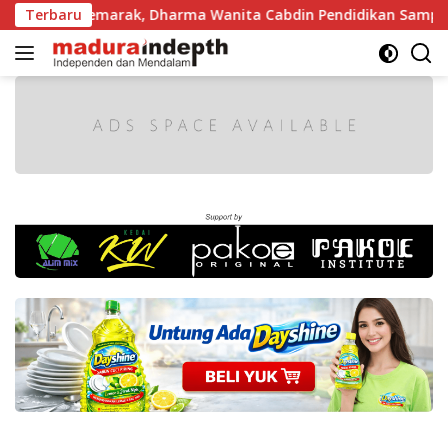
Langsung
 Makin Semarak, Dharma Wanita Cabdin Pendidikan Sampang A
Terbaru
ke
konten