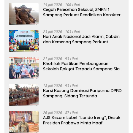
14 Juli 2026
106 Lihat
Cegah Pelecehan Seksual, SMKN 1
Sampang Perkuat Pendidikan Karakter
Sejak MPLS
23 Juli 2026
103 Lihat
Hari Anak Nasional Jadi Alarm, Cabdin
dan Kemenag Sampang Perkuat
Pencegahan Kekerasan Seksual Anak
21 Juli 2026
93 Lihat
Khofifah Pastikan Pembangunan
Sekolah Rakyat Terpadu Sampang Siap
Cetak Generasi Indonesia Emas
18 Juli 2026
93 Lihat
Kursi Kosong Dominasi Paripurna DPRD
Sampang, Sidang Tertunda
26 Juli 2026
87 Lihat
AJS Kecam Label “Londo Ireng”, Desak
Presiden Prabowo Minta Maaf