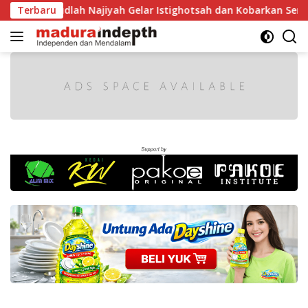
Langsung
Raudlah Najiyah Gelar Istighotsah dan Kobarkan Semangat Na
Terbaru
ke
konten