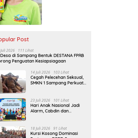
opular Post
 Juli 2026
111 Lihat
 Desa di Sampang Bentuk DESTANA FPRB
rong Penguatan Kesiapsiagaan
14 Juli 2026
103 Lihat
Cegah Pelecehan Seksual,
SMKN 1 Sampang Perkuat
Pendidikan Karakter Sejak
MPLS
23 Juli 2026
101 Lihat
Hari Anak Nasional Jadi
Alarm, Cabdin dan
Kemenag Sampang
Perkuat Pencegahan
Kekerasan Seksual Anak
18 Juli 2026
91 Lihat
Kursi Kosong Dominasi