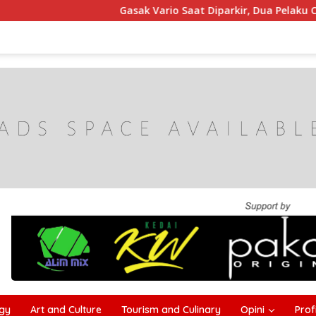
Gasak Vario Saat Diparkir, Dua Pelaku Curanmor di Sam
gy
Art and Culture
Tourism and Culinary
Opini
Profi