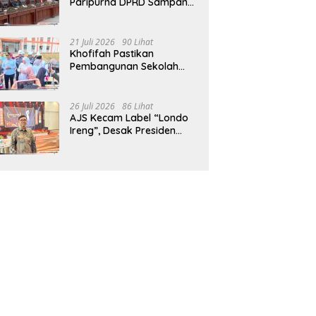
Paripurna DPRD Sampang,
Sidang Tertunda
21 Juli 2026
90 Lihat
Khofifah Pastikan
Pembangunan Sekolah
Rakyat Terpadu Sampang
Siap Cetak Generasi
Indonesia Emas
26 Juli 2026
86 Lihat
AJS Kecam Label “Londo
Ireng”, Desak Presiden
Prabowo Minta Maaf