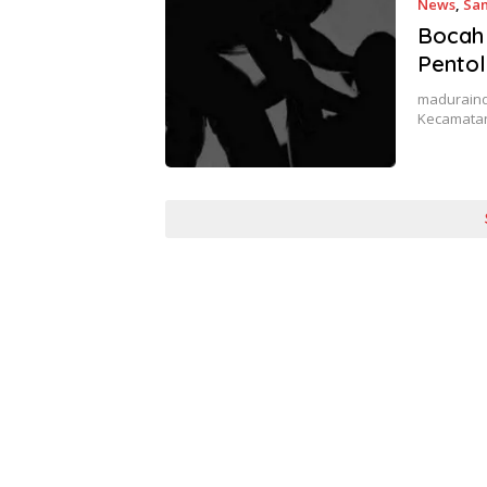
News
,
Sa
Bocah 
Pentol
maduraind
Kecamatan