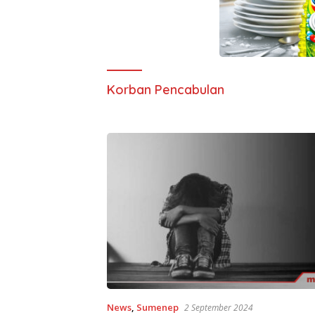
Korban Pencabulan
News
,
Sumenep
2 September 2024