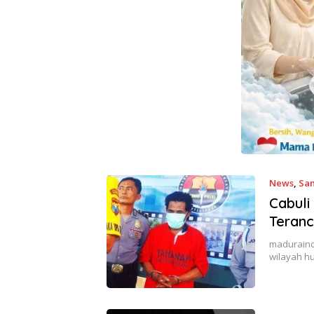
News
,
Sa
Cabuli
Teranc
maduraind
wilayah h