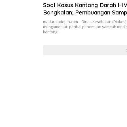
Soal Kasus Kantong Darah HIV
Bangkalan; Pembuangan Samp
Harus Sesuai SOP
maduraindepth.com – Dinas Kesehatan (Dinkes) 
mengomentari perihal penemuan sampah medis
kantong…