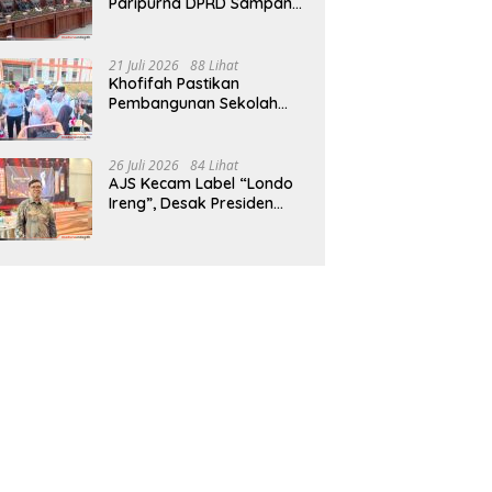
Paripurna DPRD Sampang,
Sidang Tertunda
21 Juli 2026
88 Lihat
Khofifah Pastikan
Pembangunan Sekolah
Rakyat Terpadu Sampang
Siap Cetak Generasi
Indonesia Emas
26 Juli 2026
84 Lihat
AJS Kecam Label “Londo
Ireng”, Desak Presiden
Prabowo Minta Maaf