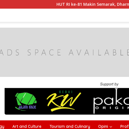
HUT RI ke-81 Makin Semarak, Dharma Wanita 
gy
Art and Culture
Tourism and Culinary
Opini
Profi