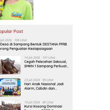
opular Post
 Juli 2026
109 Lihat
 Desa di Sampang Bentuk DESTANA FPRB
rong Penguatan Kesiapsiagaan
14 Juli 2026
101 Lihat
Cegah Pelecehan Seksual,
SMKN 1 Sampang Perkuat
Pendidikan Karakter Sejak
MPLS
23 Juli 2026
99 Lihat
Hari Anak Nasional Jadi
Alarm, Cabdin dan
Kemenag Sampang
Perkuat Pencegahan
Kekerasan Seksual Anak
18 Juli 2026
89 Lihat
Kursi Kosong Dominasi