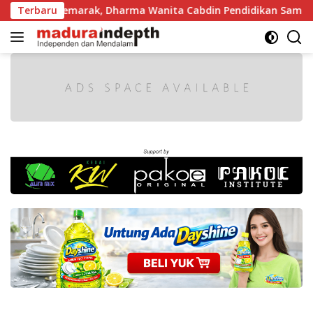
Langsung
 Makin Semarak, Dharma Wanita Cabdin Pendidikan Sampang 
Terbaru
ke
konten