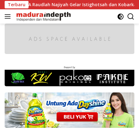
Langsung
1 RI, MA Raudlah Najiyah Gelar Istighotsah dan Kobarkan Sem
Terbaru
ke
konten