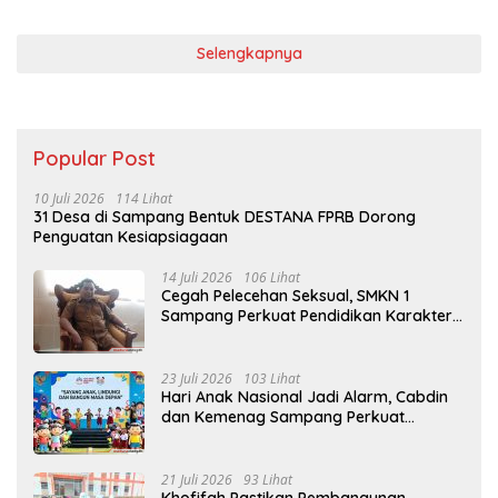
Selengkapnya
Popular Post
10 Juli 2026
114 Lihat
31 Desa di Sampang Bentuk DESTANA FPRB Dorong
Penguatan Kesiapsiagaan
14 Juli 2026
106 Lihat
Cegah Pelecehan Seksual, SMKN 1
Sampang Perkuat Pendidikan Karakter
Sejak MPLS
23 Juli 2026
103 Lihat
Hari Anak Nasional Jadi Alarm, Cabdin
dan Kemenag Sampang Perkuat
Pencegahan Kekerasan Seksual Anak
21 Juli 2026
93 Lihat