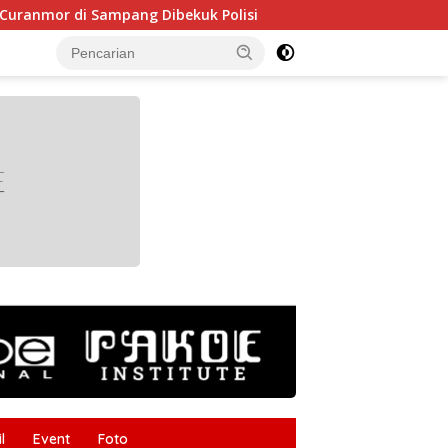
i Sampang Dibekuk Polisi
HUT RI ke-81 Makin Semarak
tutup
l
Event
Foto