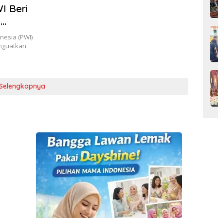
I Beri
s
esia (PWI)
nguatkan
Selengkapnya