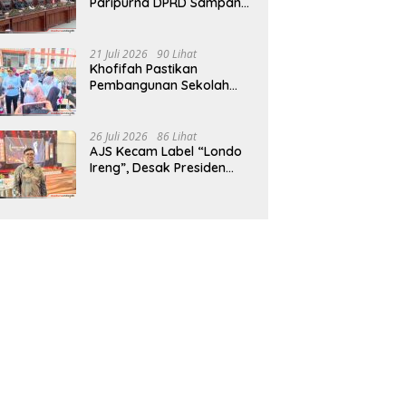
Paripurna DPRD Sampang,
Sidang Tertunda
21 Juli 2026
90 Lihat
Khofifah Pastikan
Pembangunan Sekolah
Rakyat Terpadu Sampang
Siap Cetak Generasi
Indonesia Emas
26 Juli 2026
86 Lihat
AJS Kecam Label “Londo
Ireng”, Desak Presiden
Prabowo Minta Maaf