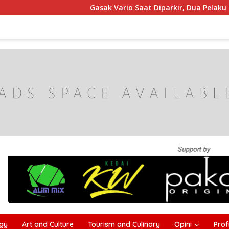
Gasak Vario Saat Diparkir, Dua Pelaku Curanmor d
gy
Art and Culture
Tourism and Culinary
Opini
Profi