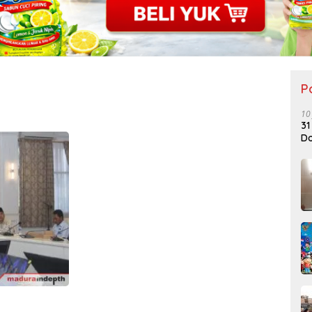
P
10
31
Do