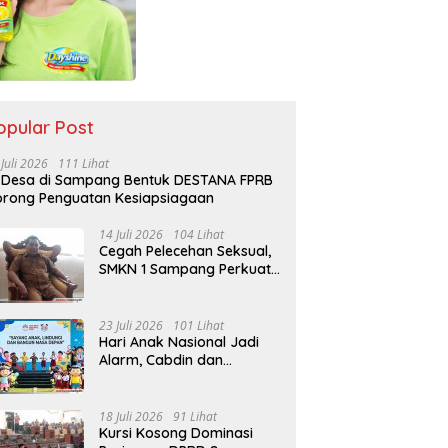
opular Post
 Juli 2026
111 Lihat
 Desa di Sampang Bentuk DESTANA FPRB
rong Penguatan Kesiapsiagaan
14 Juli 2026
104 Lihat
Cegah Pelecehan Seksual,
SMKN 1 Sampang Perkuat
Pendidikan Karakter Sejak
MPLS
23 Juli 2026
101 Lihat
Hari Anak Nasional Jadi
Alarm, Cabdin dan
Kemenag Sampang
Perkuat Pencegahan
Kekerasan Seksual Anak
18 Juli 2026
91 Lihat
Kursi Kosong Dominasi