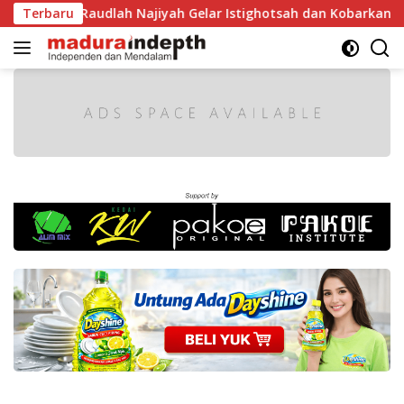
Langsung
 MA Raudlah Najiyah Gelar Istighotsah dan Kobarkan Semanga
Terbaru
ke
konten