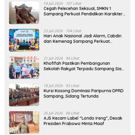
14 Juli 2026
107 Lihat
Cegah Pelecehan Seksual, SMKN 1
Sampang Perkuat Pendidikan Karakter
Sejak MPLS
23 Juli 2026
104 Lihat
Hari Anak Nasional Jadi Alarm, Cabdin
dan Kemenag Sampang Perkuat
Pencegahan Kekerasan Seksual Anak
21 Juli 2026
94 Lihat
Khofifah Pastikan Pembangunan
Sekolah Rakyat Terpadu Sampang Siap
Cetak Generasi Indonesia Emas
18 Juli 2026
93 Lihat
Kursi Kosong Dominasi Paripurna DPRD
Sampang, Sidang Tertunda
26 Juli 2026
88 Lihat
AJS Kecam Label “Londo Ireng”, Desak
Presiden Prabowo Minta Maaf