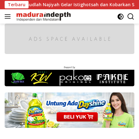
Langsung
MA Raudlah Najiyah Gelar Istighotsah dan Kobarkan Semangat 
Terbaru
ke
konten