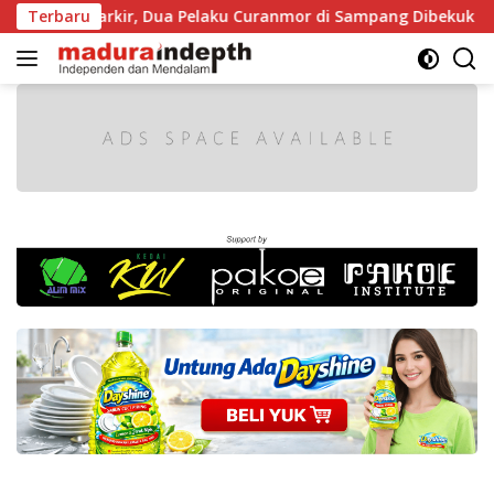
Langsung
aat Diparkir, Dua Pelaku Curanmor di Sampang Dibekuk Polisi
Terbaru
ke
konten