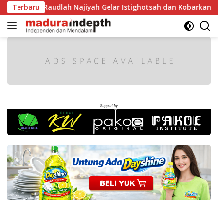
Langsung
RI, MA Raudlah Najiyah Gelar Istighotsah dan Kobarkan Seman
Terbaru
ke
konten