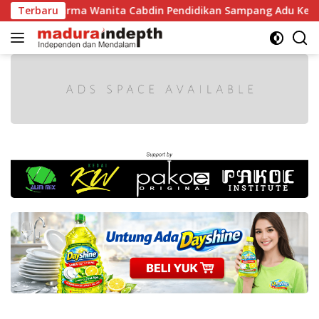
Langsung
Dharma Wanita Cabdin Pendidikan Sampang Adu Kekompakan Le
Terbaru
ke
konten