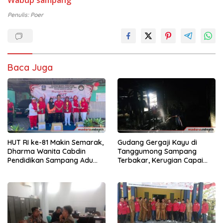
Penulis: Poer
Baca Juga
HUT RI ke-81 Makin Semarak,
Gudang Gergaji Kayu di
Dharma Wanita Cabdin
Tanggumong Sampang
Pendidikan Sampang Adu
Terbakar, Kerugian Capai
Kekompakan Lewat Lomba
Rp55 Juta
Kereta Balon