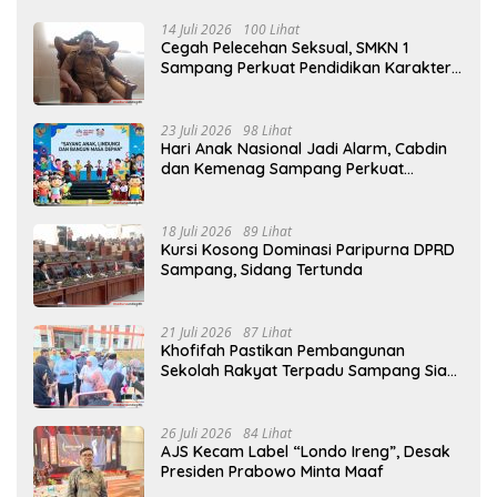
14 Juli 2026
100 Lihat
Cegah Pelecehan Seksual, SMKN 1
Sampang Perkuat Pendidikan Karakter
Sejak MPLS
23 Juli 2026
98 Lihat
Hari Anak Nasional Jadi Alarm, Cabdin
dan Kemenag Sampang Perkuat
Pencegahan Kekerasan Seksual Anak
18 Juli 2026
89 Lihat
Kursi Kosong Dominasi Paripurna DPRD
Sampang, Sidang Tertunda
21 Juli 2026
87 Lihat
Khofifah Pastikan Pembangunan
Sekolah Rakyat Terpadu Sampang Siap
Cetak Generasi Indonesia Emas
26 Juli 2026
84 Lihat
AJS Kecam Label “Londo Ireng”, Desak
Presiden Prabowo Minta Maaf