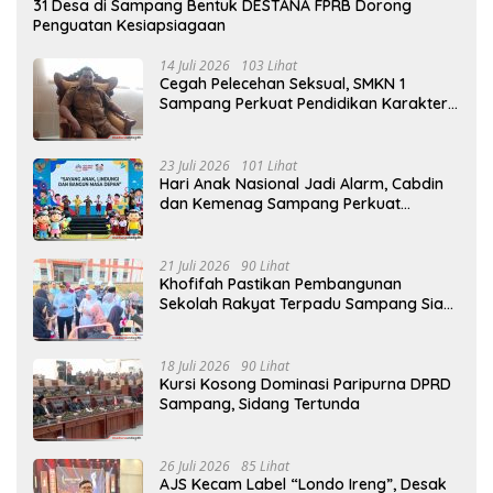
31 Desa di Sampang Bentuk DESTANA FPRB Dorong
Penguatan Kesiapsiagaan
14 Juli 2026
103 Lihat
Cegah Pelecehan Seksual, SMKN 1
Sampang Perkuat Pendidikan Karakter
Sejak MPLS
23 Juli 2026
101 Lihat
Hari Anak Nasional Jadi Alarm, Cabdin
dan Kemenag Sampang Perkuat
Pencegahan Kekerasan Seksual Anak
21 Juli 2026
90 Lihat
Khofifah Pastikan Pembangunan
Sekolah Rakyat Terpadu Sampang Siap
Cetak Generasi Indonesia Emas
18 Juli 2026
90 Lihat
Kursi Kosong Dominasi Paripurna DPRD
Sampang, Sidang Tertunda
26 Juli 2026
85 Lihat
AJS Kecam Label “Londo Ireng”, Desak