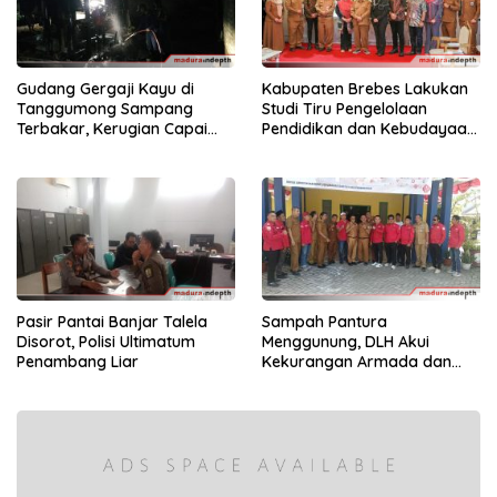
Gudang Gergaji Kayu di
Kabupaten Brebes Lakukan
Tanggumong Sampang
Studi Tiru Pengelolaan
Terbakar, Kerugian Capai
Pendidikan dan Kebudayaan
Rp55 Juta
di Kabupaten Sumenep
Pasir Pantai Banjar Talela
Sampah Pantura
Disorot, Polisi Ultimatum
Menggunung, DLH Akui
Penambang Liar
Kekurangan Armada dan
Tenaga