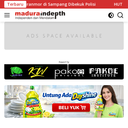
Langsung
Curanmor di Sampang Dibekuk Polisi
Terbaru
HUT RI ke-81 Maki
ke
konten