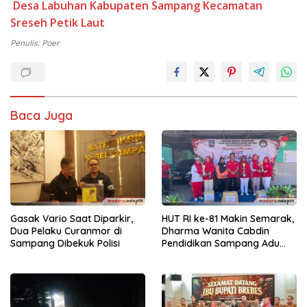
Desa Labuhan
Kabupaten Sampang
Kecamatan
Sreseh
Petik Laut
Penulis: Poer
Baca Juga
Gasak Vario Saat Diparkir,
HUT RI ke-81 Makin Semarak,
Dua Pelaku Curanmor di
Dharma Wanita Cabdin
Sampang Dibekuk Polisi
Pendidikan Sampang Adu
Kekompakan Lewat Lomba
Kereta Balon