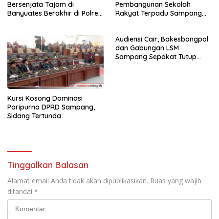
Bersenjata Tajam di
Pembangunan Sekolah
Banyuates Berakhir di Polres
Rakyat Terpadu Sampang
Sampang
Siap Cetak Generasi
Indonesia Emas
Audiensi Cair, Bakesbangpol
dan Gabungan LSM
Sampang Sepakat Tutup
Polemik
Kursi Kosong Dominasi
Paripurna DPRD Sampang,
Sidang Tertunda
Tinggalkan Balasan
Alamat email Anda tidak akan dipublikasikan.
Ruas yang wajib
ditandai
*