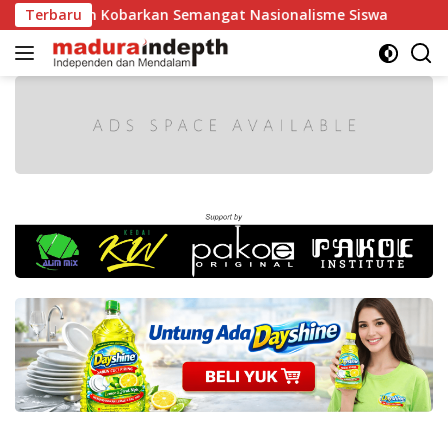
Langsung
dan Kobarkan Semangat Nasionalisme Siswa
Terbaru
Tak Boleh 
ke
konten