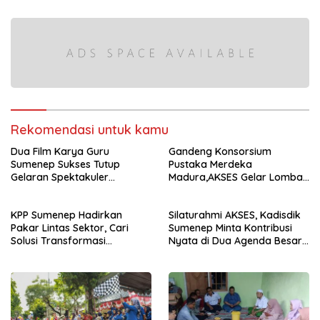
Rekomendasi untuk kamu
Dua Film Karya Guru
Gandeng Konsorsium
Sumenep Sukses Tutup
Pustaka Merdeka
Gelaran Spektakuler
Madura,AKSES Gelar Lomba
Educreative AKSES
Unplugged Coding hingga
Lomba MC Bahasa Madura
KPP Sumenep Hadirkan
Silaturahmi AKSES, Kadisdik
Pakar Lintas Sektor, Cari
Sumenep Minta Kontribusi
Solusi Transformasi
Nyata di Dua Agenda Besar
Pendidikan Era Digital
Pendidikan