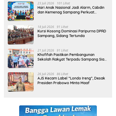
23 Juli 2026
101 Lihat
Hari Anak Nasional Jadi Alarm, Cabdin
dan Kemenag Sampang Perkuat
Pencegahan Kekerasan Seksual Anak
18 Juli 2026
91 Lihat
Kursi Kosong Dominasi Paripurna DPRD
Sampang, Sidang Tertunda
21 Juli 2026
91 Lihat
Khofifah Pastikan Pembangunan
Sekolah Rakyat Terpadu Sampang Siap
Cetak Generasi Indonesia Emas
26 Juli 2026
86 Lihat
AJS Kecam Label “Londo Ireng”, Desak
Presiden Prabowo Minta Maaf