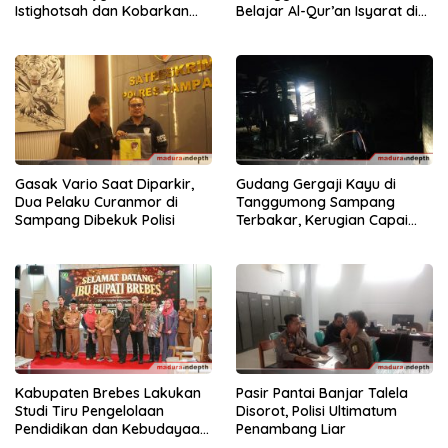
Istighotsah dan Kobarkan
Belajar Al-Qur’an Isyarat di
Semangat Nasionalisme
Sampang
Siswa
Gasak Vario Saat Diparkir,
Gudang Gergaji Kayu di
Dua Pelaku Curanmor di
Tanggumong Sampang
Sampang Dibekuk Polisi
Terbakar, Kerugian Capai
Rp55 Juta
Kabupaten Brebes Lakukan
Pasir Pantai Banjar Talela
Studi Tiru Pengelolaan
Disorot, Polisi Ultimatum
Pendidikan dan Kebudayaan
Penambang Liar
di Kabupaten Sumenep