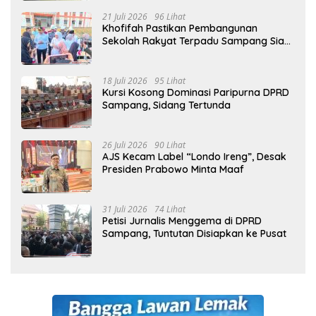
21 Juli 2026
96 Lihat
Khofifah Pastikan Pembangunan
Sekolah Rakyat Terpadu Sampang Siap
Cetak Generasi Indonesia Emas
18 Juli 2026
95 Lihat
Kursi Kosong Dominasi Paripurna DPRD
Sampang, Sidang Tertunda
26 Juli 2026
90 Lihat
AJS Kecam Label “Londo Ireng”, Desak
Presiden Prabowo Minta Maaf
31 Juli 2026
74 Lihat
Petisi Jurnalis Menggema di DPRD
Sampang, Tuntutan Disiapkan ke Pusat