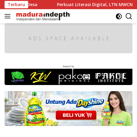
Langsung
Desa
Terbaru
Perkuat Literasi Digital, LTN MWCNU Kota Sumene
ke
konten