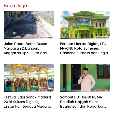
Baca Juga
Jalan Rabat Beton Dusun
Perkuat Literasi Digital, LTN
Marparan Dibangun,
MWCNU Kota Sumenep
Anggaran Rp38 Juta dari
Gandeng Jurnalis dan Pegiat
Dana Desa
Budaya
Festival Sapi Sonok Madura
Sambut HUT ke-81 RI, MA
2026 Sukses Digelar,
Raudlah Najiyah Gelar
Lestarikan Budaya Madura
Istighotsah dan Kobarkan
dan Gerakkan Ekonomi
Semangat Nasionalisme