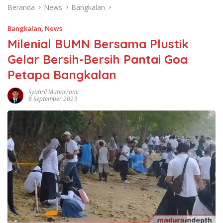
Beranda
News
Bangkalan
Bangkalan
,
News
Milenial BUMN Bersama Plustik
Gelar Bersih-Bersih Pantai Goa
Petapa Bangkalan
Syahril Muharromi
8 September 2023