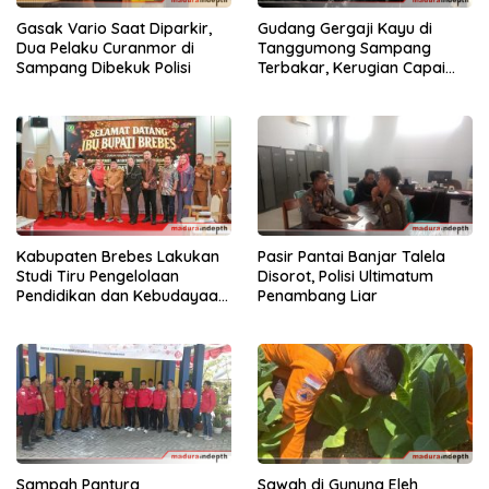
Gasak Vario Saat Diparkir,
Gudang Gergaji Kayu di
Dua Pelaku Curanmor di
Tanggumong Sampang
Sampang Dibekuk Polisi
Terbakar, Kerugian Capai
Rp55 Juta
Kabupaten Brebes Lakukan
Pasir Pantai Banjar Talela
Studi Tiru Pengelolaan
Disorot, Polisi Ultimatum
Pendidikan dan Kebudayaan
Penambang Liar
di Kabupaten Sumenep
Sampah Pantura
Sawah di Gunung Eleh