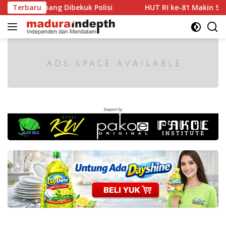
Langsung
ang Dibekuk Polisi
Terbaru
HUT RI ke-81 Makin Semarak, Dha
ke
konten