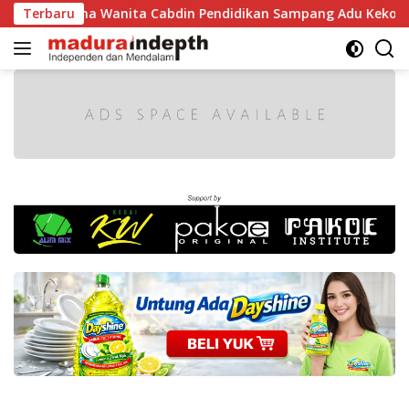
Langsung
anita Cabdin Pendidikan Sampang Adu Kekompakan Lewat Lomb
Terbaru
ke
konten