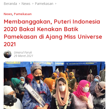
Beranda
News
Pamekasan
News
,
Pamekasan
Membanggakan, Puteri Indonesia
2020 Bakal Kenakan Batik
Pamekasan di Ajang Miss Universe
2021
Umarul Faruk
29 Maret 2021