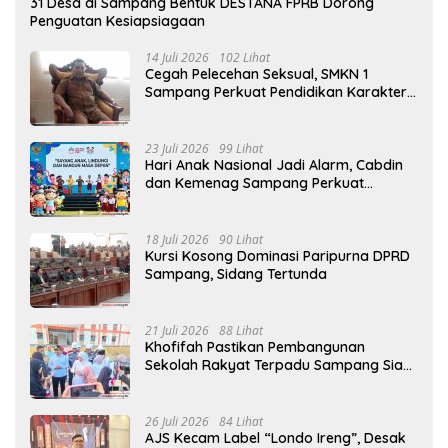
31 Desa di Sampang Bentuk DESTANA FPRB Dorong
Penguatan Kesiapsiagaan
14 Juli 2026
102 Lihat
Cegah Pelecehan Seksual, SMKN 1
Sampang Perkuat Pendidikan Karakter
Sejak MPLS
23 Juli 2026
99 Lihat
Hari Anak Nasional Jadi Alarm, Cabdin
dan Kemenag Sampang Perkuat
Pencegahan Kekerasan Seksual Anak
18 Juli 2026
90 Lihat
Kursi Kosong Dominasi Paripurna DPRD
Sampang, Sidang Tertunda
21 Juli 2026
88 Lihat
Khofifah Pastikan Pembangunan
Sekolah Rakyat Terpadu Sampang Siap
Cetak Generasi Indonesia Emas
26 Juli 2026
84 Lihat
AJS Kecam Label “Londo Ireng”, Desak