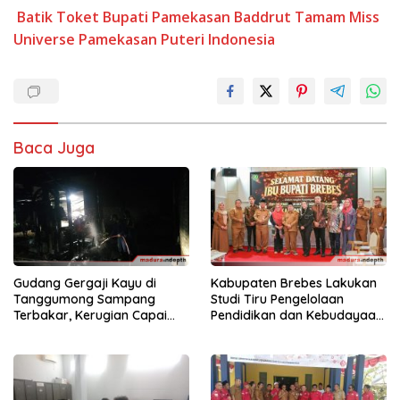
Batik Toket
Bupati Pamekasan Baddrut Tamam
Miss
Universe
Pamekasan
Puteri Indonesia
Baca Juga
Gudang Gergaji Kayu di
Kabupaten Brebes Lakukan
Tanggumong Sampang
Studi Tiru Pengelolaan
Terbakar, Kerugian Capai
Pendidikan dan Kebudayaan
Rp55 Juta
di Kabupaten Sumenep