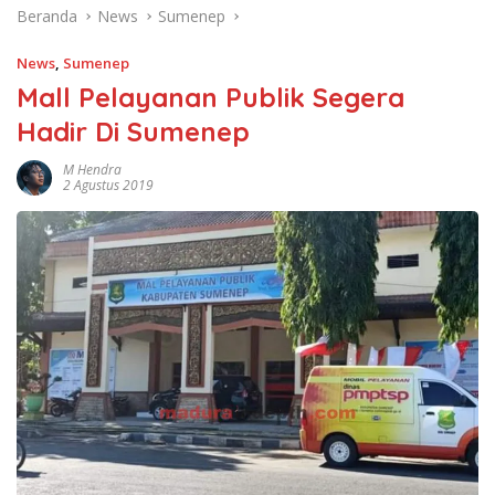
Beranda
News
Sumenep
News
,
Sumenep
Mall Pelayanan Publik Segera
Hadir Di Sumenep
M Hendra
2 Agustus 2019