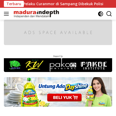
Langsung
a Pelaku Curanmor di Sampang Dibekuk Polisi
Terbaru
HUT RI k
ke
konten