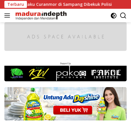
Langsung
Pelaku Curanmor di Sampang Dibekuk Polisi
Terbaru
HUT RI ke-
ke
konten