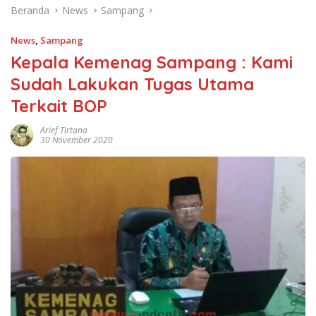
Beranda
News
Sampang
News
,
Sampang
Kepala Kemenag Sampang : Kami
Sudah Lakukan Tugas Utama
Terkait BOP
Arief Tirtana
30 November 2020