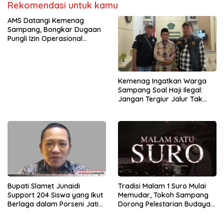
Rekomendasi untuk kamu
AMS Datangi Kemenag
Sampang, Bongkar Dugaan
Pungli Izin Operasional
Madrasah
Kemenag Ingatkan Warga
Sampang Soal Haji Ilegal:
Jangan Tergiur Jalur Tak
Resmi
Bupati Slamet Junaidi
Tradisi Malam 1 Suro Mulai
Support 204 Siswa yang Ikut
Memudar, Tokoh Sampang
Berlaga dalam Porseni Jatim
Dorong Pelestarian Budaya
2025
Lokal