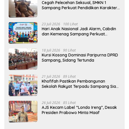
Cegah Pelecehan Seksual, SMKN 1
Sampang Perkuat Pendidikan Karakter
Sejak MPLS
23 Juli 2026
100 Lihat
Hari Anak Nasional Jadi Alarm, Cabdin
dan Kemenag Sampang Perkuat
Pencegahan Kekerasan Seksual Anak
18 Juli 2026
90 Lihat
Kursi Kosong Dominasi Paripurna DPRD
Sampang, Sidang Tertunda
21 Juli 2026
89 Lihat
Khofifah Pastikan Pembangunan
Sekolah Rakyat Terpadu Sampang Siap
Cetak Generasi Indonesia Emas
26 Juli 2026
85 Lihat
AJS Kecam Label “Londo Ireng”, Desak
Presiden Prabowo Minta Maaf