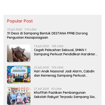
Popular Post
10 Juli 2026
114 Lihat
31 Desa di Sampang Bentuk DESTANA FPRB Dorong
Penguatan Kesiapsiagaan
14 Juli 2026
106 Lihat
Cegah Pelecehan Seksual, SMKN 1
Sampang Perkuat Pendidikan Karakter
Sejak MPLS
23 Juli 2026
103 Lihat
Hari Anak Nasional Jadi Alarm, Cabdin
dan Kemenag Sampang Perkuat
Pencegahan Kekerasan Seksual Anak
21 Juli 2026
93 Lihat
Khofifah Pastikan Pembangunan
Sekolah Rakyat Terpadu Sampang Siap
Cetak Generasi Indonesia Emas