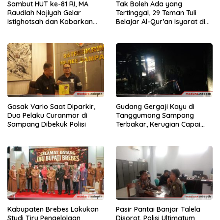
Sambut HUT ke-81 RI, MA
Tak Boleh Ada yang
Raudlah Najiyah Gelar
Tertinggal, 29 Teman Tuli
Istighotsah dan Kobarkan
Belajar Al-Qur’an Isyarat di
Semangat Nasionalisme
Sampang
Siswa
Gasak Vario Saat Diparkir,
Gudang Gergaji Kayu di
Dua Pelaku Curanmor di
Tanggumong Sampang
Sampang Dibekuk Polisi
Terbakar, Kerugian Capai
Rp55 Juta
Kabupaten Brebes Lakukan
Pasir Pantai Banjar Talela
Studi Tiru Pengelolaan
Disorot, Polisi Ultimatum