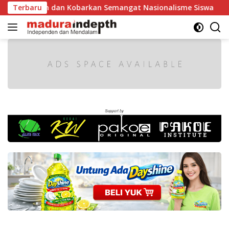
Langsung
h dan Kobarkan Semangat Nasionalisme Siswa
Terbaru
Tak Boleh
ke
konten