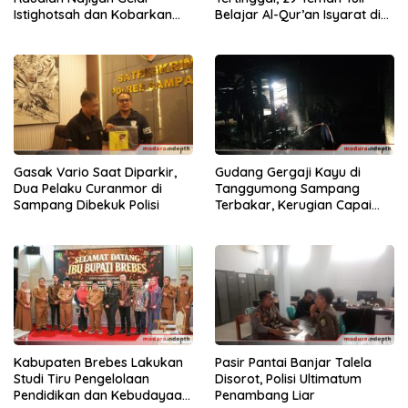
Istighotsah dan Kobarkan
Belajar Al-Qur’an Isyarat di
Semangat Nasionalisme
Sampang
Siswa
Gasak Vario Saat Diparkir,
Gudang Gergaji Kayu di
Dua Pelaku Curanmor di
Tanggumong Sampang
Sampang Dibekuk Polisi
Terbakar, Kerugian Capai
Rp55 Juta
Kabupaten Brebes Lakukan
Pasir Pantai Banjar Talela
Studi Tiru Pengelolaan
Disorot, Polisi Ultimatum
Pendidikan dan Kebudayaan
Penambang Liar