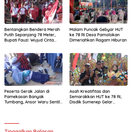
Bentangkan Bendera Merah
Malam Puncak Gebyar HUT
Putih Sepanjang 78 Meter,
ke 78 RI Desa Pamolokan
Bupati Fauzi: Wujud Cinta
Dimeriahkan Ragam Hiburan
Tanah Air
Peserta Gerak Jalan di
Asah Kreatifitas dan
Pamekasan Banyak
Semarakkan HUT ke 78 RI,
Tumbang, Ansor Waru Sentil
Disdik Sumenep Gelar
Minim Tenaga Medis
Festival Sepeda Hias
Tinggalkan Balasan