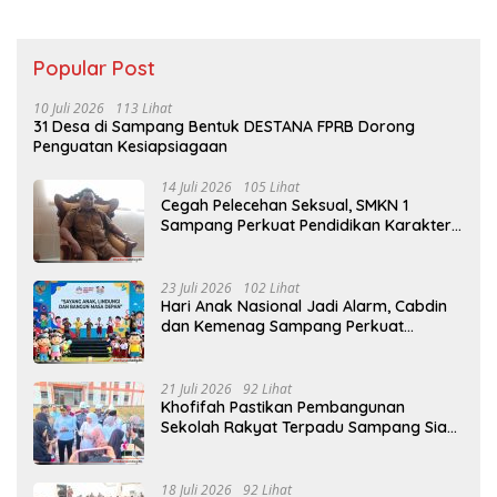
Popular Post
10 Juli 2026
113 Lihat
31 Desa di Sampang Bentuk DESTANA FPRB Dorong
Penguatan Kesiapsiagaan
14 Juli 2026
105 Lihat
Cegah Pelecehan Seksual, SMKN 1
Sampang Perkuat Pendidikan Karakter
Sejak MPLS
23 Juli 2026
102 Lihat
Hari Anak Nasional Jadi Alarm, Cabdin
dan Kemenag Sampang Perkuat
Pencegahan Kekerasan Seksual Anak
21 Juli 2026
92 Lihat
Khofifah Pastikan Pembangunan
Sekolah Rakyat Terpadu Sampang Siap
Cetak Generasi Indonesia Emas
18 Juli 2026
92 Lihat