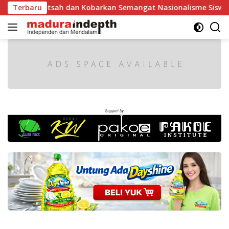
Langsung
hotsah dan Kobarkan Semangat Nasionalisme Siswa
Terbaru
Tak
ke
konten