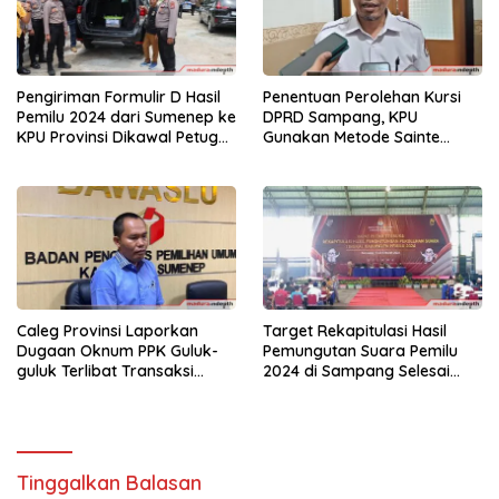
Pengiriman Formulir D Hasil
Penentuan Perolehan Kursi
Pemilu 2024 dari Sumenep ke
DPRD Sampang, KPU
KPU Provinsi Dikawal Petugas
Gunakan Metode Sainte
Kepolisian
Lague
Caleg Provinsi Laporkan
Target Rekapitulasi Hasil
Dugaan Oknum PPK Guluk-
Pemungutan Suara Pemilu
guluk Terlibat Transaksi
2024 di Sampang Selesai
Suara Pemilu
Tiga Hari
Tinggalkan Balasan