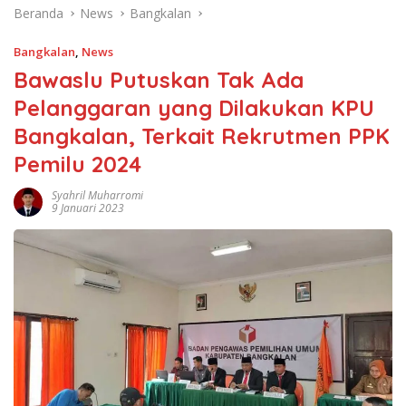
Beranda
News
Bangkalan
Bangkalan
,
News
Bawaslu Putuskan Tak Ada
Pelanggaran yang Dilakukan KPU
Bangkalan, Terkait Rekrutmen PPK
Pemilu 2024
Syahril Muharromi
9 Januari 2023