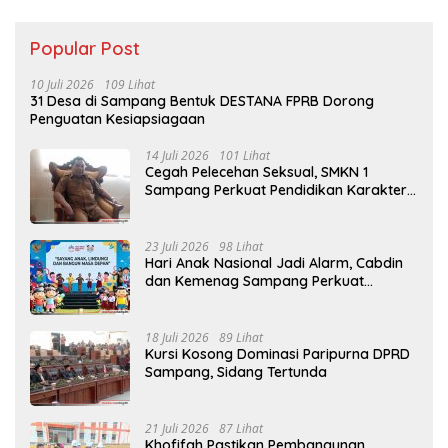
Popular Post
10 Juli 2026
109 Lihat
31 Desa di Sampang Bentuk DESTANA FPRB Dorong
Penguatan Kesiapsiagaan
14 Juli 2026
101 Lihat
Cegah Pelecehan Seksual, SMKN 1
Sampang Perkuat Pendidikan Karakter
Sejak MPLS
23 Juli 2026
98 Lihat
Hari Anak Nasional Jadi Alarm, Cabdin
dan Kemenag Sampang Perkuat
Pencegahan Kekerasan Seksual Anak
18 Juli 2026
89 Lihat
Kursi Kosong Dominasi Paripurna DPRD
Sampang, Sidang Tertunda
21 Juli 2026
87 Lihat
Khofifah Pastikan Pembangunan