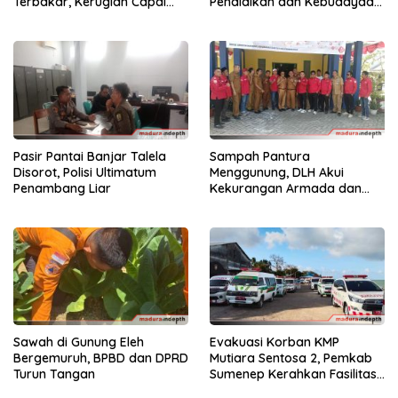
Terbakar, Kerugian Capai
Pendidikan dan Kebudayaan
Rp55 Juta
di Kabupaten Sumenep
Pasir Pantai Banjar Talela
Sampah Pantura
Disorot, Polisi Ultimatum
Menggunung, DLH Akui
Penambang Liar
Kekurangan Armada dan
Tenaga
Sawah di Gunung Eleh
Evakuasi Korban KMP
Bergemuruh, BPBD dan DPRD
Mutiara Sentosa 2, Pemkab
Turun Tangan
Sumenep Kerahkan Fasilitas
Penuh di Pelabuhan Kalianget