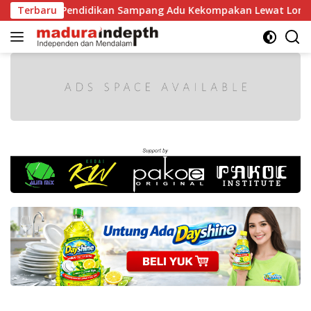
Langsung
n Pendidikan Sampang Adu Kekompakan Lewat Lomba Kereta B
Terbaru
ke
konten