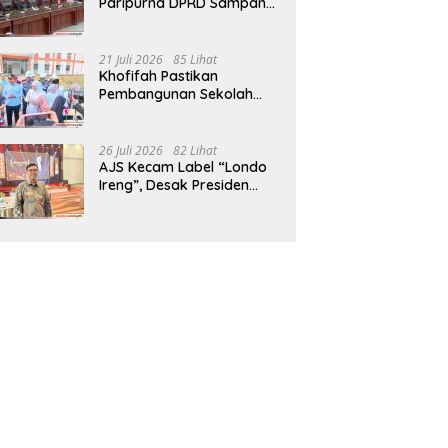
Paripurna DPRD Sampang,
Sidang Tertunda
21 Juli 2026
85 Lihat
Khofifah Pastikan
Pembangunan Sekolah
Rakyat Terpadu Sampang
Siap Cetak Generasi
Indonesia Emas
26 Juli 2026
82 Lihat
AJS Kecam Label “Londo
Ireng”, Desak Presiden
Prabowo Minta Maaf