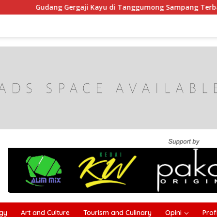
rgaji Kayu di Tanggumong Sampang Terbakar, Kerugian Capai 
gy
Art and Culture
Tourism and Culinary
Opini
Profi