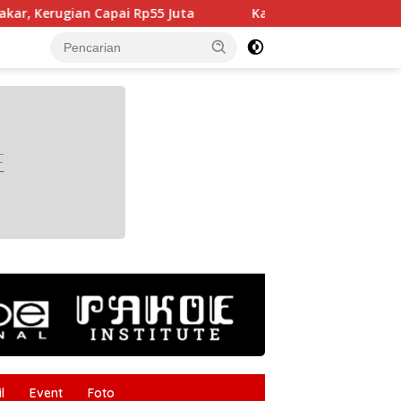
Rp55 Juta
Kabupaten Brebes Lakukan Studi Tiru Peng
tutup
l
Event
Foto