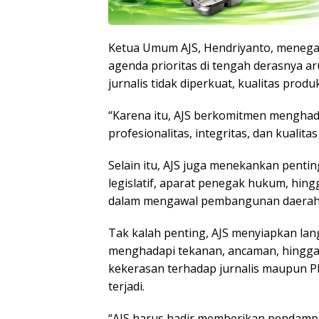
Ketua Umum AJS, Hendriyanto, menegas
agenda prioritas di tengah derasnya aru
jurnalis tidak diperkuat, kualitas produk
“Karena itu, AJS berkomitmen mengh
profesionalitas, integritas, dan kualita
Selain itu, AJS juga menekankan pent
legislatif, aparat penegak hukum, hing
dalam mengawal pembangunan daerah be
Tak kalah penting, AJS menyiapkan lan
menghadapi tekanan, ancaman, hingga kr
kekerasan terhadap jurnalis maupun P
terjadi.
“AJS harus hadir memberikan pendampi