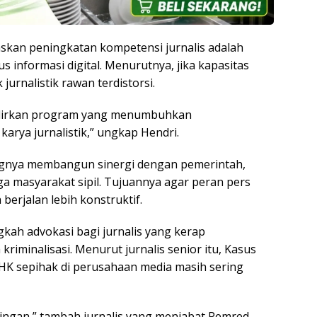
kan peningkatan kompetensi jurnalis adalah
s informasi digital. Menurutnya, jika kapasitas
 jurnalistik rawan terdistorsi.
adirkan program yang menumbuhkan
s karya jurnalistik,” ungkap Hendri.
ingnya membangun sinergi dengan pemerintah,
ga masyarakat sipil. Tujuannya agar peran pers
rjalan lebih konstruktif.
gkah advokasi bagi jurnalis yang kerap
iminalisasi. Menurut jurnalis senior itu, Kasus
HK sepihak di perusahaan media masih sering
ngan,” tambah jurnalis yang menjabat Pemred