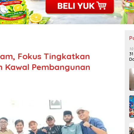
P
10
am, Fokus Tingkatkan
31
Do
dan Kawal Pembangunan