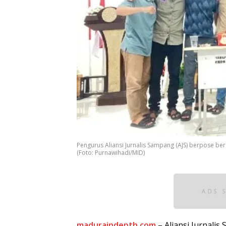
Pengurus Aliansi Jurnalis Sampang (AJS) berpose ber
(Foto: Purnawihadi/MID)
maduraindepth.com
– Aliansi Jurnalis