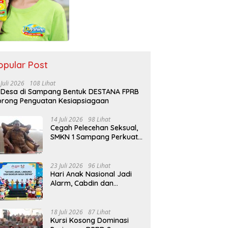
opular Post
 Juli 2026
108 Lihat
 Desa di Sampang Bentuk DESTANA FPRB
rong Penguatan Kesiapsiagaan
14 Juli 2026
98 Lihat
Cegah Pelecehan Seksual,
SMKN 1 Sampang Perkuat
Pendidikan Karakter Sejak
MPLS
23 Juli 2026
96 Lihat
Hari Anak Nasional Jadi
Alarm, Cabdin dan
Kemenag Sampang
Perkuat Pencegahan
Kekerasan Seksual Anak
18 Juli 2026
87 Lihat
Kursi Kosong Dominasi