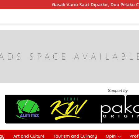
Gasak Vario Saat Diparkir, Dua Pelaku Curanmor di Samp
gy
Art and Culture
Tourism and Culinary
Opini
Profi