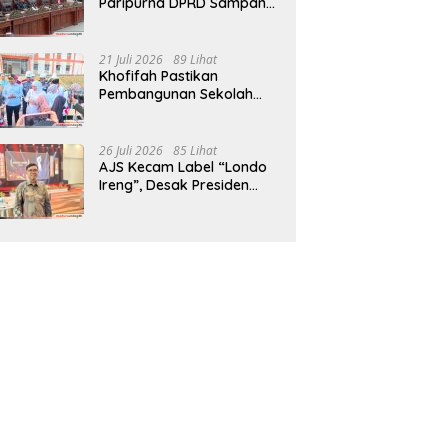
Paripurna DPRD Sampang,
Sidang Tertunda
21 Juli 2026
89 Lihat
Khofifah Pastikan
Pembangunan Sekolah
Rakyat Terpadu Sampang
Siap Cetak Generasi
Indonesia Emas
26 Juli 2026
85 Lihat
AJS Kecam Label “Londo
Ireng”, Desak Presiden
Prabowo Minta Maaf