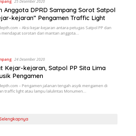
mpang
25 Desember 2020
n Anggota DPRD Sampang Sorot Satpol
jar-kejaran” Pengamen Traffic Light
epth.com – Aksi kejar-kejaran antara petugas Satpol PP dan
mendapat sorotan dari mantan anggota…
mpang
24 Desember 2020
 Kejar-kejaran, Satpol PP Sita Lima
Musik Pengamen
epth.com – Pengamen jalanan tengah asyik mengamen di
 traffic light atau lampu lalulintas Monumen…
Selengkapnya