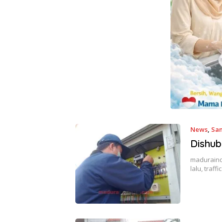
News
,
Sa
Dishub
maduraind
lalu, traf