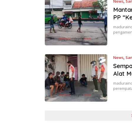
News
,
Sa
Manta
PP “Ke
maduraind
pengamen 
News
,
Sa
Sempat
Alat 
maduraind
perempatan