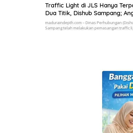
Traffic Light di JLS Hanya Terp
Dua Titik, Dishub Sampang; An
Belum Cukup
maduraindepth.com – Dinas Perhubungan (Dish
Sampang telah melakukan pemasangan traffic ligh