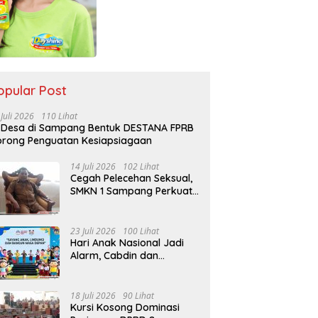
opular Post
 Juli 2026
110 Lihat
 Desa di Sampang Bentuk DESTANA FPRB
rong Penguatan Kesiapsiagaan
14 Juli 2026
102 Lihat
Cegah Pelecehan Seksual,
SMKN 1 Sampang Perkuat
Pendidikan Karakter Sejak
MPLS
23 Juli 2026
100 Lihat
Hari Anak Nasional Jadi
Alarm, Cabdin dan
Kemenag Sampang
Perkuat Pencegahan
Kekerasan Seksual Anak
18 Juli 2026
90 Lihat
Kursi Kosong Dominasi