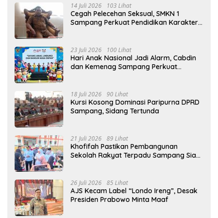
14 Juli 2026
103 Lihat
Cegah Pelecehan Seksual, SMKN 1
Sampang Perkuat Pendidikan Karakter
Sejak MPLS
23 Juli 2026
100 Lihat
Hari Anak Nasional Jadi Alarm, Cabdin
dan Kemenag Sampang Perkuat
Pencegahan Kekerasan Seksual Anak
18 Juli 2026
90 Lihat
Kursi Kosong Dominasi Paripurna DPRD
Sampang, Sidang Tertunda
21 Juli 2026
89 Lihat
Khofifah Pastikan Pembangunan
Sekolah Rakyat Terpadu Sampang Siap
Cetak Generasi Indonesia Emas
26 Juli 2026
85 Lihat
AJS Kecam Label “Londo Ireng”, Desak
Presiden Prabowo Minta Maaf