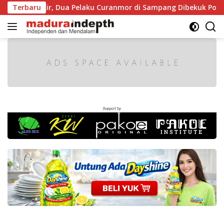
Langsung
iparkir, Dua Pelaku Curanmor di Sampang Dibekuk Polisi
Terbaru
ke
konten