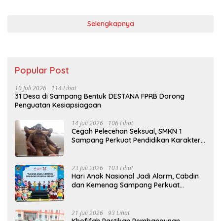
Selengkapnya
Popular Post
10 Juli 2026
114 Lihat
31 Desa di Sampang Bentuk DESTANA FPRB Dorong
Penguatan Kesiapsiagaan
14 Juli 2026
106 Lihat
Cegah Pelecehan Seksual, SMKN 1
Sampang Perkuat Pendidikan Karakter
Sejak MPLS
23 Juli 2026
103 Lihat
Hari Anak Nasional Jadi Alarm, Cabdin
dan Kemenag Sampang Perkuat
Pencegahan Kekerasan Seksual Anak
21 Juli 2026
93 Lihat