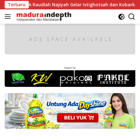
Langsung
 RI, MA Raudlah Najiyah Gelar Istighotsah dan Kobarkan Sem
Terbaru
ke
konten