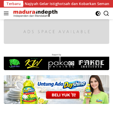
Langsung
audlah Najiyah Gelar Istighotsah dan Kobarkan Semangat Nas
Terbaru
ke
konten