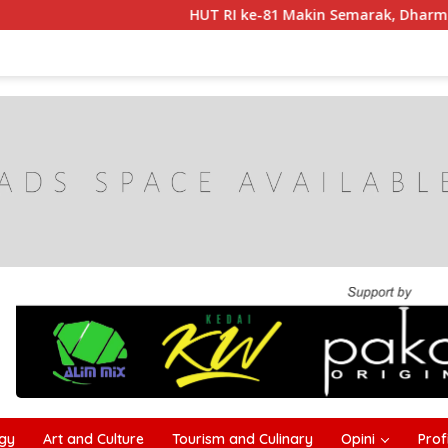
HUT RI ke-81 Makin Semarak, Dharma Wanita C
gy
Art and Culture
Tourism and Culinary
Opini
Profi