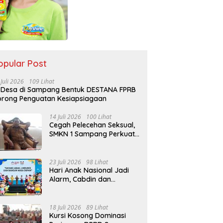
opular Post
 Juli 2026
109 Lihat
 Desa di Sampang Bentuk DESTANA FPRB
rong Penguatan Kesiapsiagaan
14 Juli 2026
100 Lihat
Cegah Pelecehan Seksual,
SMKN 1 Sampang Perkuat
Pendidikan Karakter Sejak
MPLS
23 Juli 2026
98 Lihat
Hari Anak Nasional Jadi
Alarm, Cabdin dan
Kemenag Sampang
Perkuat Pencegahan
Kekerasan Seksual Anak
18 Juli 2026
89 Lihat
Kursi Kosong Dominasi