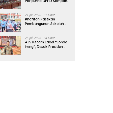
Paripurna DPRD Sampang,
Sidang Tertunda
21 Juli 2026
87 Lihat
Khofifah Pastikan
Pembangunan Sekolah
Rakyat Terpadu Sampang
Siap Cetak Generasi
Indonesia Emas
26 Juli 2026
84 Lihat
AJS Kecam Label “Londo
Ireng”, Desak Presiden
Prabowo Minta Maaf