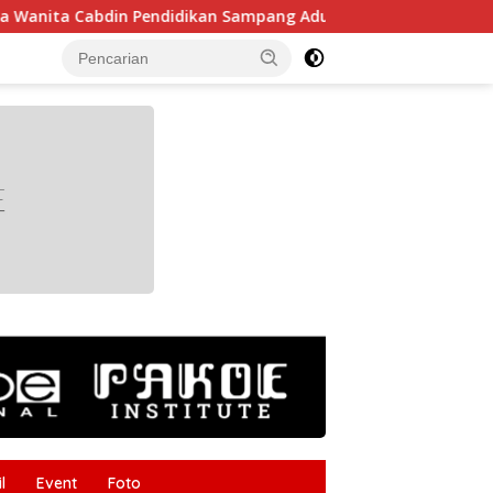
abdin Pendidikan Sampang Adu Kekompakan Lewat Lomba Kere
tutup
l
Event
Foto