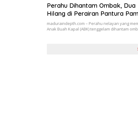
Perahu Dihantam Ombak, Dua
Hilang di Perairan Pantura Pa
maduraindepth.com – Perahu nelayan yang me
Anak Buah Kapal (ABK) tenggelam dihantam omb