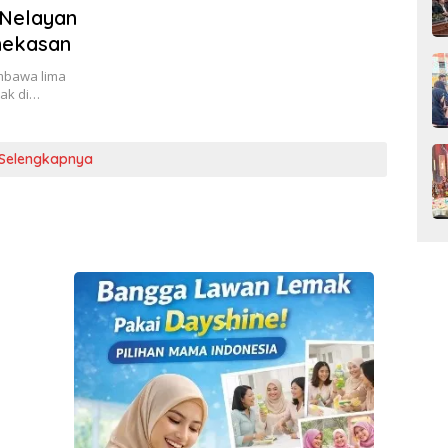
 Nelayan
mekasan
mbawa lima
ak di…
Selengkapnya