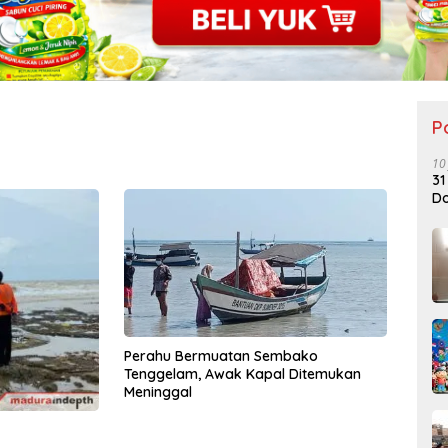
P
10
31
Do
Perahu Bermuatan Sembako
Tenggelam, Awak Kapal Ditemukan
Meninggal