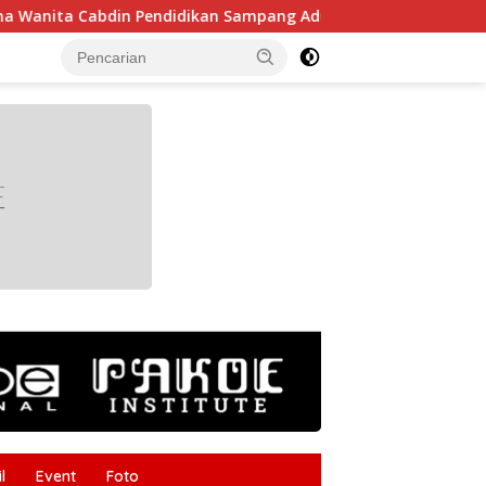
abdin Pendidikan Sampang Adu Kekompakan Lewat Lomba Kere
tutup
l
Event
Foto