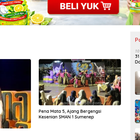
P
10
31
Do
Pena Mata 5, Ajang Bergengsi
Kesenian SMAN 1 Sumenep