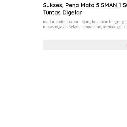
Sukses, Pena Mata 5 SMAN 1 
Tuntas Digelar
maduraindepth.com – Ajang kesenian bergengsi
tuntas digelar. Selama empat hari, terhitung mul