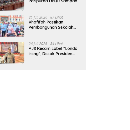
Paripurna DPRD Sampang,
Sidang Tertunda
21 Juli 2026
87 Lihat
Khofifah Pastikan
Pembangunan Sekolah
Rakyat Terpadu Sampang
Siap Cetak Generasi
Indonesia Emas
26 Juli 2026
84 Lihat
AJS Kecam Label “Londo
Ireng”, Desak Presiden
Prabowo Minta Maaf