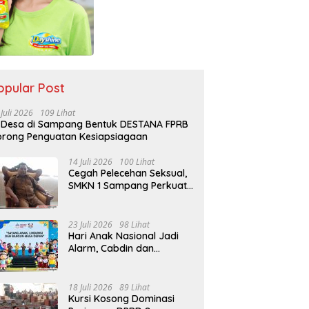
opular Post
 Juli 2026
109 Lihat
 Desa di Sampang Bentuk DESTANA FPRB
rong Penguatan Kesiapsiagaan
14 Juli 2026
100 Lihat
Cegah Pelecehan Seksual,
SMKN 1 Sampang Perkuat
Pendidikan Karakter Sejak
MPLS
23 Juli 2026
98 Lihat
Hari Anak Nasional Jadi
Alarm, Cabdin dan
Kemenag Sampang
Perkuat Pencegahan
Kekerasan Seksual Anak
18 Juli 2026
89 Lihat
Kursi Kosong Dominasi