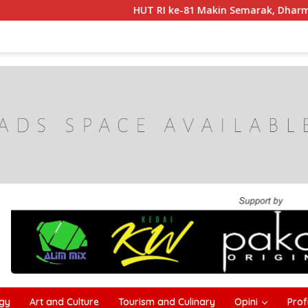
HUT RI ke-81 Makin Semarak, Dharma Wanita C
gy
Art and Culture
Tourism and Culinary
Opini
Profi