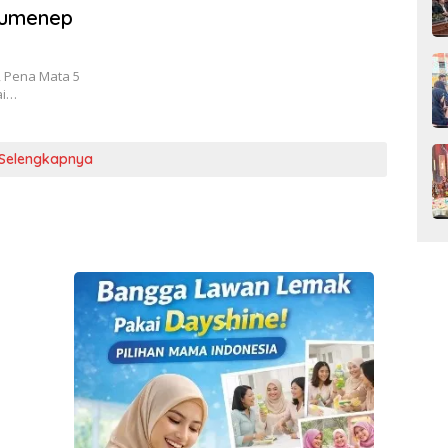
Sumenep
, Pena Mata 5
ai…
Selengkapnya