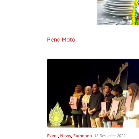
Pena Mata
Event
,
News
,
Sumenep
18 Desember 2022