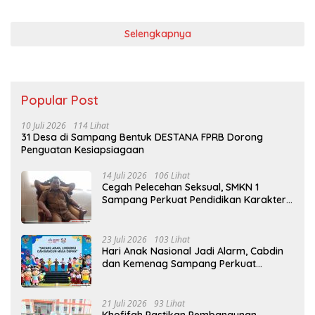
Selengkapnya
Popular Post
10 Juli 2026
114 Lihat
31 Desa di Sampang Bentuk DESTANA FPRB Dorong
Penguatan Kesiapsiagaan
14 Juli 2026
106 Lihat
Cegah Pelecehan Seksual, SMKN 1
Sampang Perkuat Pendidikan Karakter
Sejak MPLS
23 Juli 2026
103 Lihat
Hari Anak Nasional Jadi Alarm, Cabdin
dan Kemenag Sampang Perkuat
Pencegahan Kekerasan Seksual Anak
21 Juli 2026
93 Lihat