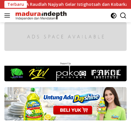
Langsung
 RI, MA Raudlah Najiyah Gelar Istighotsah dan Kobarkan Sem
Terbaru
ke
konten