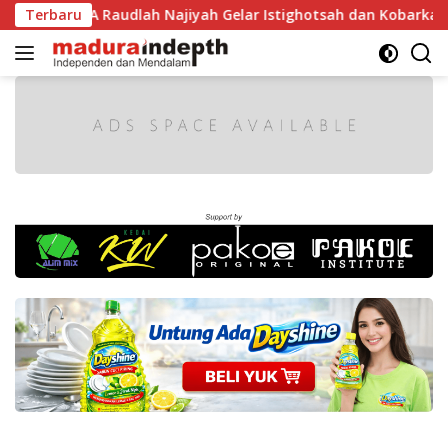
Langsung
 RI, MA Raudlah Najiyah Gelar Istighotsah dan Kobarkan Sem
Terbaru
ke
konten