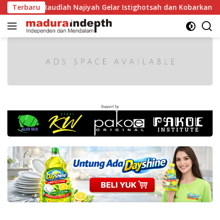
Langsung
 MA Raudlah Najiyah Gelar Istighotsah dan Kobarkan Semanga
Terbaru
ke
konten