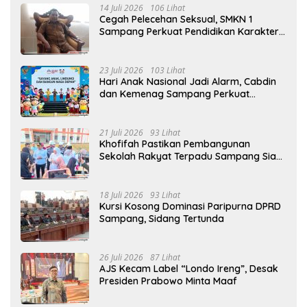
14 Juli 2026
106 Lihat
Cegah Pelecehan Seksual, SMKN 1
Sampang Perkuat Pendidikan Karakter
Sejak MPLS
23 Juli 2026
103 Lihat
Hari Anak Nasional Jadi Alarm, Cabdin
dan Kemenag Sampang Perkuat
Pencegahan Kekerasan Seksual Anak
21 Juli 2026
93 Lihat
Khofifah Pastikan Pembangunan
Sekolah Rakyat Terpadu Sampang Siap
Cetak Generasi Indonesia Emas
18 Juli 2026
93 Lihat
Kursi Kosong Dominasi Paripurna DPRD
Sampang, Sidang Tertunda
26 Juli 2026
87 Lihat
AJS Kecam Label “Londo Ireng”, Desak
Presiden Prabowo Minta Maaf