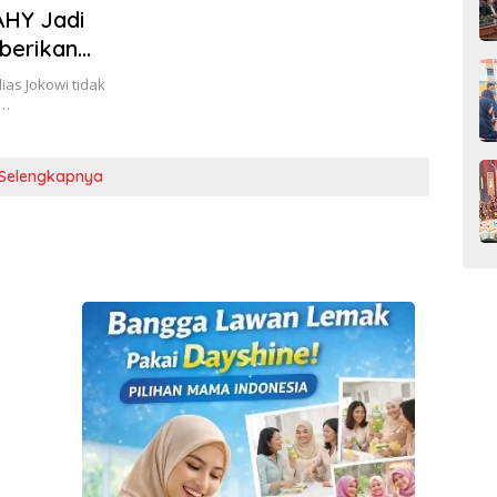
AHY Jadi
berikan
ias Jokowi tidak
a…
Selengkapnya