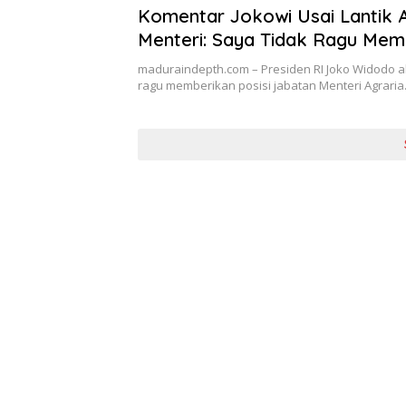
Komentar Jokowi Usai Lantik 
Menteri: Saya Tidak Ragu Mem
Tempat
maduraindepth.com – Presiden RI Joko Widodo al
ragu memberikan posisi jabatan Menteri Agrari