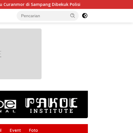
 di Sampang Dibekuk Polisi
HUT RI ke-81 Makin Semara
tutup
l
Event
Foto