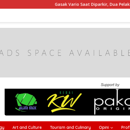
Gasak Vario Saat Diparkir, Dua Pelaku Curanmor
gy
Art and Culture
Tourism and Culinary
Opini
Profi