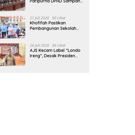
Paripurna DPRD Sampang,
Sidang Tertunda
21 Juli 2026
90 Lihat
Khofifah Pastikan
Pembangunan Sekolah
Rakyat Terpadu Sampang
Siap Cetak Generasi
Indonesia Emas
26 Juli 2026
86 Lihat
AJS Kecam Label “Londo
Ireng”, Desak Presiden
Prabowo Minta Maaf