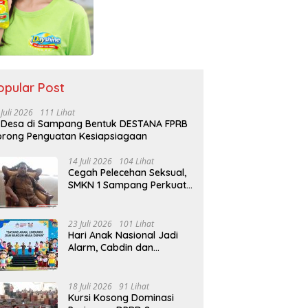
opular Post
 Juli 2026
111 Lihat
 Desa di Sampang Bentuk DESTANA FPRB
rong Penguatan Kesiapsiagaan
14 Juli 2026
104 Lihat
Cegah Pelecehan Seksual,
SMKN 1 Sampang Perkuat
Pendidikan Karakter Sejak
MPLS
23 Juli 2026
101 Lihat
Hari Anak Nasional Jadi
Alarm, Cabdin dan
Kemenag Sampang
Perkuat Pencegahan
Kekerasan Seksual Anak
18 Juli 2026
91 Lihat
Kursi Kosong Dominasi