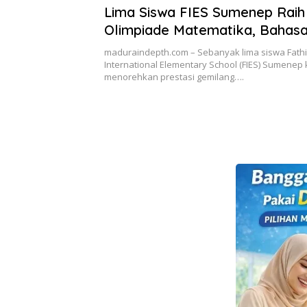
Lima Siswa FIES Sumenep Raih
Olimpiade Matematika, Bahasa 
dan Sains Tingkat Provinsi
maduraindepth.com – Sebanyak lima siswa Fat
International Elementary School (FIES) Sumenep
menorehkan prestasi gemilang….