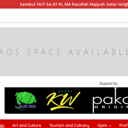
e-81 RI, MA Raudlah Najiyah Gelar Istighotsah dan Kobarkan
gy
Art and Culture
Tourism and Culinary
Opini
Profi