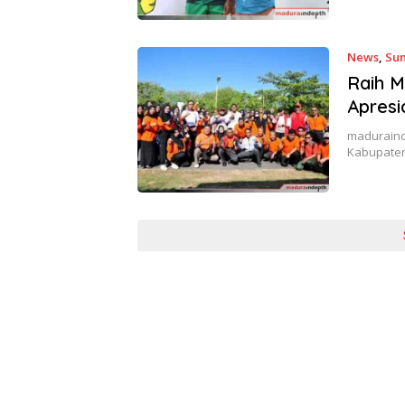
News
,
Su
Raih M
Apresi
maduraind
Kabupaten