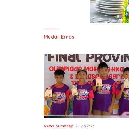
Medali Emas
News
,
Sumenep
23 Mei 2026