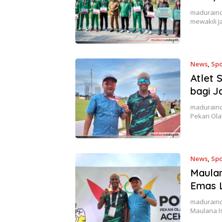
maduraind
mewakili 
News
,
Spo
Atlet 
bagi J
maduraind
Pekan Ola
News
,
Spo
Maulan
Emas L
maduraind
Maulana I