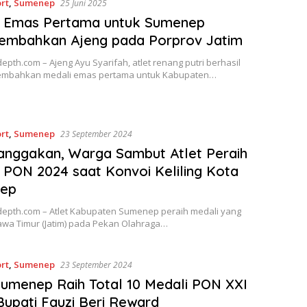
rt
,
Sumenep
25 Juni 2025
i Emas Pertama untuk Sumenep
sembahkan Ajeng pada Porprov Jatim
pth.com – Ajeng Ayu Syarifah, atlet renang putri berhasil
mbahkan medali emas pertama untuk Kabupaten…
rt
,
Sumenep
23 September 2024
nggakan, Warga Sambut Atlet Peraih
 PON 2024 saat Konvoi Keliling Kota
ep
epth.com – Atlet Kabupaten Sumenep peraih medali yang
Jawa Timur (Jatim) pada Pekan Olahraga…
rt
,
Sumenep
23 September 2024
Sumenep Raih Total 10 Medali PON XXI
Bupati Fauzi Beri Reward