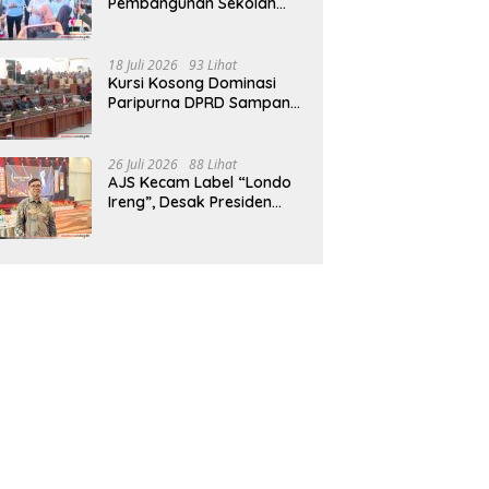
Pembangunan Sekolah
Rakyat Terpadu Sampang
Siap Cetak Generasi
Indonesia Emas
18 Juli 2026
93 Lihat
Kursi Kosong Dominasi
Paripurna DPRD Sampang,
Sidang Tertunda
26 Juli 2026
88 Lihat
AJS Kecam Label “Londo
Ireng”, Desak Presiden
Prabowo Minta Maaf