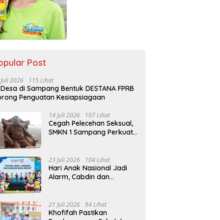
opular Post
 Juli 2026
115 Lihat
 Desa di Sampang Bentuk DESTANA FPRB
rong Penguatan Kesiapsiagaan
14 Juli 2026
107 Lihat
Cegah Pelecehan Seksual,
SMKN 1 Sampang Perkuat
Pendidikan Karakter Sejak
MPLS
23 Juli 2026
104 Lihat
Hari Anak Nasional Jadi
Alarm, Cabdin dan
Kemenag Sampang
Perkuat Pencegahan
Kekerasan Seksual Anak
21 Juli 2026
94 Lihat
Khofifah Pastikan