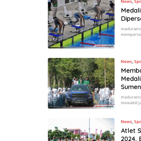
News
,
Spo
Medal
Diper
madurainde
memperse
News
,
Spo
Memba
Medali
Sumen
maduraind
mewakili 
News
,
Spo
Atlet 
2024, 