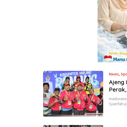
News
,
Spo
Ajeng 
Perak
maduraind
Syarifah 