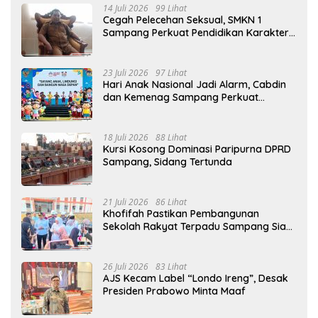
14 Juli 2026
99 Lihat
Cegah Pelecehan Seksual, SMKN 1
Sampang Perkuat Pendidikan Karakter
Sejak MPLS
23 Juli 2026
97 Lihat
Hari Anak Nasional Jadi Alarm, Cabdin
dan Kemenag Sampang Perkuat
Pencegahan Kekerasan Seksual Anak
18 Juli 2026
88 Lihat
Kursi Kosong Dominasi Paripurna DPRD
Sampang, Sidang Tertunda
21 Juli 2026
86 Lihat
Khofifah Pastikan Pembangunan
Sekolah Rakyat Terpadu Sampang Siap
Cetak Generasi Indonesia Emas
26 Juli 2026
83 Lihat
AJS Kecam Label “Londo Ireng”, Desak
Presiden Prabowo Minta Maaf