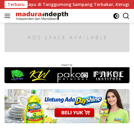
Langsung
rgaji Kayu di Tanggumong Sampang Terbakar, Kerugian Capai 
Terbaru
ke
konten