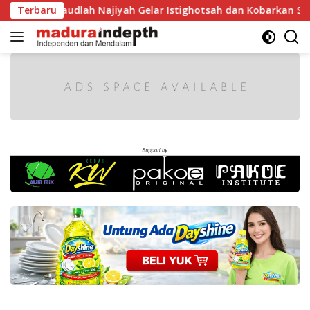
Langsung
, MA Raudlah Najiyah Gelar Istighotsah dan Kobarkan Semang
Terbaru
ke
konten