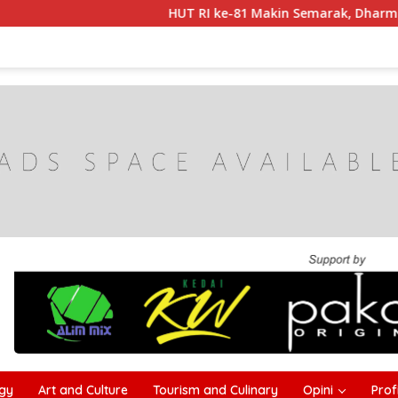
HUT RI ke-81 Makin Semarak, Dharma Wanita Ca
gy
Art and Culture
Tourism and Culinary
Opini
Profi