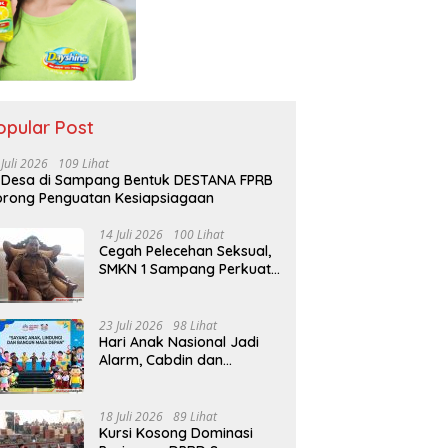
opular Post
 Juli 2026
109 Lihat
 Desa di Sampang Bentuk DESTANA FPRB
rong Penguatan Kesiapsiagaan
14 Juli 2026
100 Lihat
Cegah Pelecehan Seksual,
SMKN 1 Sampang Perkuat
Pendidikan Karakter Sejak
MPLS
23 Juli 2026
98 Lihat
Hari Anak Nasional Jadi
Alarm, Cabdin dan
Kemenag Sampang
Perkuat Pencegahan
Kekerasan Seksual Anak
18 Juli 2026
89 Lihat
Kursi Kosong Dominasi