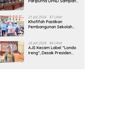
Paripurna DPRD Sampang,
Sidang Tertunda
21 Juli 2026
87 Lihat
Khofifah Pastikan
Pembangunan Sekolah
Rakyat Terpadu Sampang
Siap Cetak Generasi
Indonesia Emas
26 Juli 2026
84 Lihat
AJS Kecam Label “Londo
Ireng”, Desak Presiden
Prabowo Minta Maaf