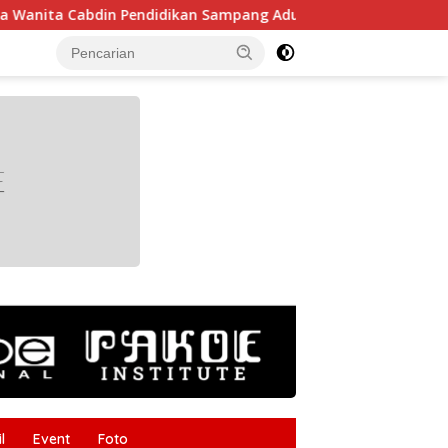
bdin Pendidikan Sampang Adu Kekompakan Lewat Lomba Kereta
tutup
l
Event
Foto