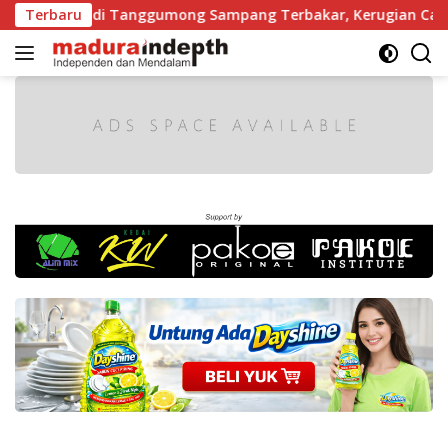
Langsung
ji Kayu di Tanggumong Sampang Terbakar, Kerugian Capai Rp5
Terbaru
ke
konten