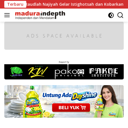
Langsung
I, MA Raudlah Najiyah Gelar Istighotsah dan Kobarkan Seman
Terbaru
ke
konten