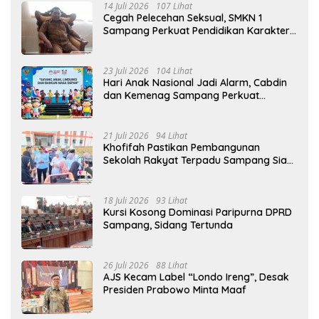
14 Juli 2026
107 Lihat
Cegah Pelecehan Seksual, SMKN 1
Sampang Perkuat Pendidikan Karakter
Sejak MPLS
23 Juli 2026
104 Lihat
Hari Anak Nasional Jadi Alarm, Cabdin
dan Kemenag Sampang Perkuat
Pencegahan Kekerasan Seksual Anak
21 Juli 2026
94 Lihat
Khofifah Pastikan Pembangunan
Sekolah Rakyat Terpadu Sampang Siap
Cetak Generasi Indonesia Emas
18 Juli 2026
93 Lihat
Kursi Kosong Dominasi Paripurna DPRD
Sampang, Sidang Tertunda
26 Juli 2026
88 Lihat
AJS Kecam Label “Londo Ireng”, Desak
Presiden Prabowo Minta Maaf