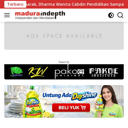
Langsung
kin Semarak, Dharma Wanita Cabdin Pendidikan Sampang Adu 
Terbaru
ke
konten