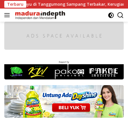
Langsung
rgaji Kayu di Tanggumong Sampang Terbakar, Kerugian Capai 
Terbaru
ke
konten