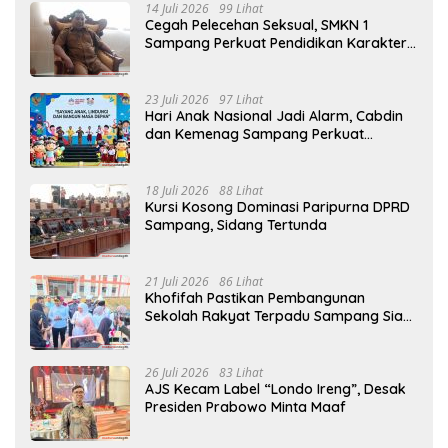
14 Juli 2026
99 Lihat
Cegah Pelecehan Seksual, SMKN 1
Sampang Perkuat Pendidikan Karakter
Sejak MPLS
23 Juli 2026
97 Lihat
Hari Anak Nasional Jadi Alarm, Cabdin
dan Kemenag Sampang Perkuat
Pencegahan Kekerasan Seksual Anak
18 Juli 2026
88 Lihat
Kursi Kosong Dominasi Paripurna DPRD
Sampang, Sidang Tertunda
21 Juli 2026
86 Lihat
Khofifah Pastikan Pembangunan
Sekolah Rakyat Terpadu Sampang Siap
Cetak Generasi Indonesia Emas
26 Juli 2026
83 Lihat
AJS Kecam Label “Londo Ireng”, Desak
Presiden Prabowo Minta Maaf