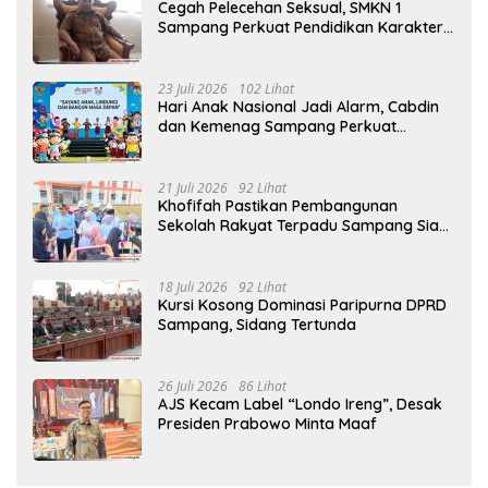
Cegah Pelecehan Seksual, SMKN 1
Sampang Perkuat Pendidikan Karakter
Sejak MPLS
23 Juli 2026
102 Lihat
Hari Anak Nasional Jadi Alarm, Cabdin
dan Kemenag Sampang Perkuat
Pencegahan Kekerasan Seksual Anak
21 Juli 2026
92 Lihat
Khofifah Pastikan Pembangunan
Sekolah Rakyat Terpadu Sampang Siap
Cetak Generasi Indonesia Emas
18 Juli 2026
92 Lihat
Kursi Kosong Dominasi Paripurna DPRD
Sampang, Sidang Tertunda
26 Juli 2026
86 Lihat
AJS Kecam Label “Londo Ireng”, Desak
Presiden Prabowo Minta Maaf