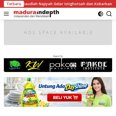
Langsung
RI, MA Raudlah Najiyah Gelar Istighotsah dan Kobarkan Seman
Terbaru
ke
konten