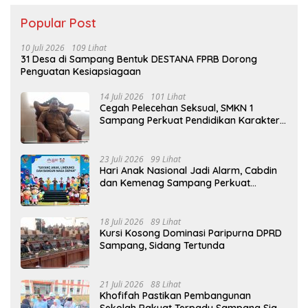
Popular Post
10 Juli 2026
109 Lihat
31 Desa di Sampang Bentuk DESTANA FPRB Dorong
Penguatan Kesiapsiagaan
14 Juli 2026
101 Lihat
Cegah Pelecehan Seksual, SMKN 1
Sampang Perkuat Pendidikan Karakter
Sejak MPLS
23 Juli 2026
99 Lihat
Hari Anak Nasional Jadi Alarm, Cabdin
dan Kemenag Sampang Perkuat
Pencegahan Kekerasan Seksual Anak
18 Juli 2026
89 Lihat
Kursi Kosong Dominasi Paripurna DPRD
Sampang, Sidang Tertunda
21 Juli 2026
88 Lihat
Khofifah Pastikan Pembangunan
Sekolah Rakyat Terpadu Sampang Siap