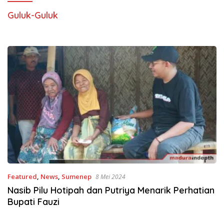
Guluk-Guluk
Featured
,
News
,
Sumenep
8 Mei 2024
Nasib Pilu Hotipah dan Putriya Menarik Perhatian
Bupati Fauzi