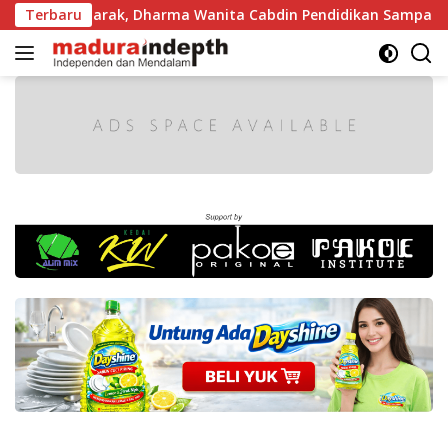
Langsung
n Semarak, Dharma Wanita Cabdin Pendidikan Sampang Adu K
Terbaru
ke
konten