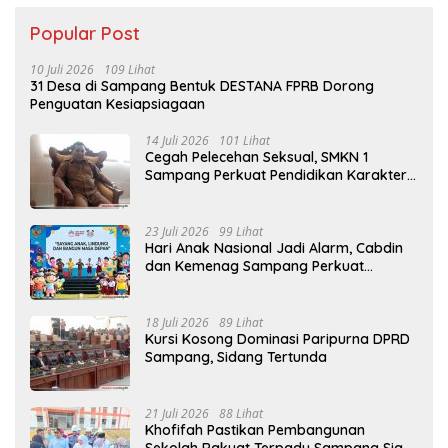
Popular Post
10 Juli 2026
109 Lihat
31 Desa di Sampang Bentuk DESTANA FPRB Dorong
Penguatan Kesiapsiagaan
14 Juli 2026
101 Lihat
Cegah Pelecehan Seksual, SMKN 1
Sampang Perkuat Pendidikan Karakter
Sejak MPLS
23 Juli 2026
99 Lihat
Hari Anak Nasional Jadi Alarm, Cabdin
dan Kemenag Sampang Perkuat
Pencegahan Kekerasan Seksual Anak
18 Juli 2026
89 Lihat
Kursi Kosong Dominasi Paripurna DPRD
Sampang, Sidang Tertunda
21 Juli 2026
88 Lihat
Khofifah Pastikan Pembangunan
Sekolah Rakyat Terpadu Sampang Siap