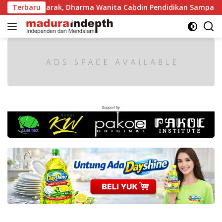
Langsung
in Semarak, Dharma Wanita Cabdin Pendidikan Sampang Adu K
Terbaru
ke
konten