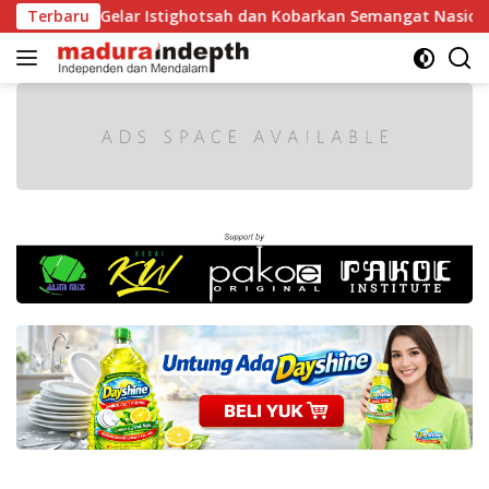
Langsung
h Gelar Istighotsah dan Kobarkan Semangat Nasionalisme Sisw
Terbaru
ke
konten