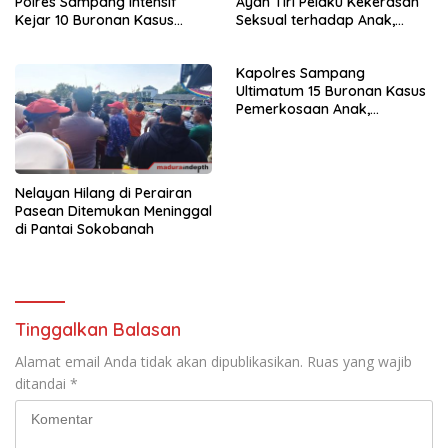
Polres Sampang Intensif
Ayah Tiri Pelaku Kekerasan
Kejar 10 Buronan Kasus
Seksual terhadap Anak,
Rudapaksa Anak
Terancam 15 Tahun Penjara
Kapolres Sampang
Ultimatum 15 Buronan Kasus
Pemerkosaan Anak,
Serahkan Diri atau Diburu
Nelayan Hilang di Perairan
Pasean Ditemukan Meninggal
di Pantai Sokobanah
Tinggalkan Balasan
Alamat email Anda tidak akan dipublikasikan.
Ruas yang wajib
ditandai
*