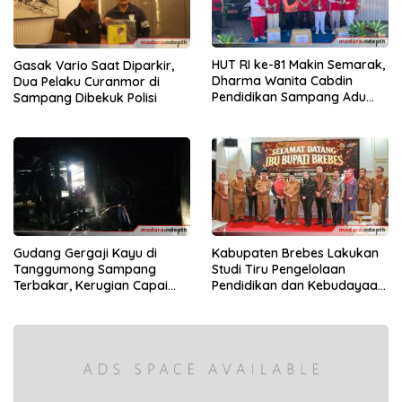
HUT RI ke-81 Makin Semarak,
Gasak Vario Saat Diparkir,
Dharma Wanita Cabdin
Dua Pelaku Curanmor di
Pendidikan Sampang Adu
Sampang Dibekuk Polisi
Kekompakan Lewat Lomba
Kereta Balon
Gudang Gergaji Kayu di
Kabupaten Brebes Lakukan
Tanggumong Sampang
Studi Tiru Pengelolaan
Terbakar, Kerugian Capai
Pendidikan dan Kebudayaan
Rp55 Juta
di Kabupaten Sumenep