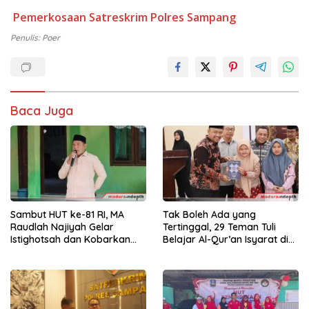
Pemerkosaan
Satreskrim Polres Sampang
Penulis: Poer
Baca Juga
Sambut HUT ke-81 RI, MA
Tak Boleh Ada yang
Raudlah Najiyah Gelar
Tertinggal, 29 Teman Tuli
Istighotsah dan Kobarkan
Belajar Al-Qur’an Isyarat di
Semangat Nasionalisme
Sampang
Siswa