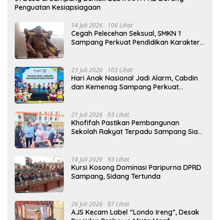
Penguatan Kesiapsiagaan
14 Juli 2026
106 Lihat
Cegah Pelecehan Seksual, SMKN 1
Sampang Perkuat Pendidikan Karakter
Sejak MPLS
23 Juli 2026
103 Lihat
Hari Anak Nasional Jadi Alarm, Cabdin
dan Kemenag Sampang Perkuat
Pencegahan Kekerasan Seksual Anak
21 Juli 2026
93 Lihat
Khofifah Pastikan Pembangunan
Sekolah Rakyat Terpadu Sampang Siap
Cetak Generasi Indonesia Emas
18 Juli 2026
93 Lihat
Kursi Kosong Dominasi Paripurna DPRD
Sampang, Sidang Tertunda
26 Juli 2026
87 Lihat
AJS Kecam Label “Londo Ireng”, Desak